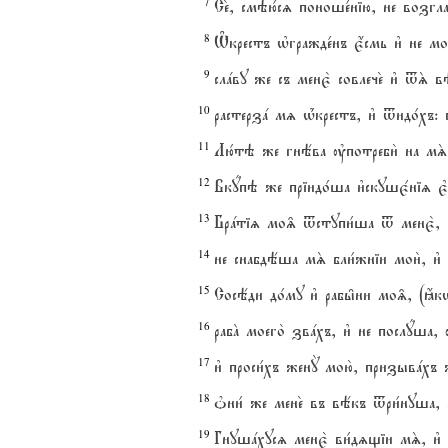
7
Се2, смэю1сz поноше1нію, не возгла
8
Њ1крестъ њгражде1нъ є4смь и3 не мо
9
слaву же съ менє2 совлече2 и3 tS 
10
растерзa мz њ1крестъ, и3 tидо1хъ: 
11
Лю1тэ же гнёва ўпотреби2 на мS
12
Вкyпэ же пріидо1ша и3скушє1ніz 
13
Брaтіz мо‰ tступи1ша t менє2, по
14
не снабдёша мS бли1жніи мои2, и
15
Сосёди до1му и3 рабы6ни мо‰, (ћкw)
16
рабA моего2 звaхъ, и3 не послyша
17
и3 проси1хъ женY мою2, призывaхъ 
18
nни1 же мене2 въ вёкъ tри1нуша, 
19
Гнушaхусz менє2 ви1дzщіи мS, и3 