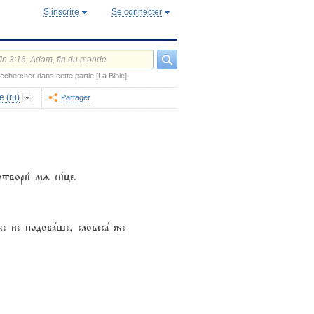
S’inscrire
Se connecter
echercher dans cette partie [La Bible]
e (ru)
Partager
вори1 мz си1це.
же не подобaше, словесa же