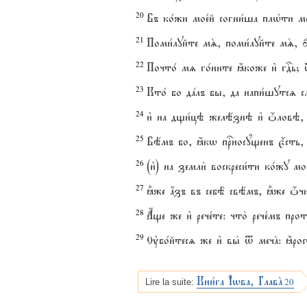
20
Въ ко1жи мое1й согни1ша плHти 
21
Поми1луйте мS, поми1луйте мS, q,
22
Почто1 мz го1ните ћкоже и3 гDь; 
23
Кто1 бо дaлъ бы, да напи1шутсz с
24
и3 на дщи1цэ желёзнэ и3 џловэ, и
25
Вёмъ бо, ћкw пrносyщенъ є4сть, и
26
(и3) на земли2 воскреси1ти ко1жу 
27
±же ѓзъ въ себЁ свёмъ, ±же џчи м
28
Ѓще же и3 рече1те: что2 рече1мъ прот
29
Ўбо1йтесz же и3 вы2 t мечA: ћрос
Кни1га І4wва, ГлавA
20
Lire la suite: