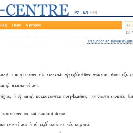
РУ
EN
FR
FAQ
Liens
À propos
R
Traduction en slavon d'Églis
мою2 и3 низлагaете мS словесы2; ўразумёйте то1кмw, ћкw гDь сот
енє2 належите1 ми.
1хсz, и3 ў менє2 водворsетсz погрэше1ніе, глаго1лати словесA, ±
:
наскакaете же ми2 поноше1ніемъ:
е смzте1 мz и3 њгрaду свою2 на мS вознесе2.