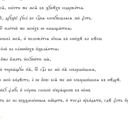
мо‰, кHсти же мо‰ въ зубёхъ содержaтсz.
 дрyзіе! рукa бо гDнz коснyвшаzсz ми2 є4сть.
t пло1тей же мои1хъ не насыщaетесz;
ловесA мо‰, и3 положaтсz њ1наz въ кни1зэ во вёкъ;
3ли2 на кaменіихъ и3зваsютсz;
4же и4мать и3скупи1ти мS,
мою2 терпsщую сі‰, t гDа бо ми2 сі‰ соверши1шасz,
ои2 ви1дэста, ґ не и4нъ: вс‰ же ми2 соверши1шасz въ нёдрэ.
и1ву є3мY; и3 ко1рень словесе2 њбрsщемъ въ не1мъ.
ть бо на беззакHнныz нaйдетъ, и3 тогдA ўви1дzтъ, гдЁ є4сть и4х