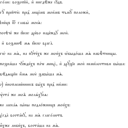
го1лю: возопію2, и3 нигдёже сyдъ.
гY прейти2: пред8 лице1мъ мои1мъ тьмY положи2,
вэне1цъ t главы2 моеS:
посэче1 же ћкw дре1во наде1жду мою2.
 и3 возмнё мz ћкw врагA.
є3гw2 на мS, на путе1хъ же мои1хъ њбыдо1ша мS навBтницы.
знaша чужди1хъ пaче менє2, и3 дрyзіе мои2 неми1лостиви бы1ша:
3 вёдzщіи и4мz мое2 забы1ша мS.
 и3ноплеме1нникъ бы1хъ пред8 ни1ми:
, ўстa же мо‰ молsхусz:
же ласкaz сы1ны подло1жницъ мои1хъ:
є3гдA востaну, на мS глаго1лютъ.
и5хже люби1хъ, востaша на мS.