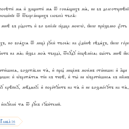
 посэти1 мz и3 защити1 мz t гонsщихъ мS, не въ долготерпёніе 
ноше1ніе t tвергaющихъ словесA тво‰:
е2 мнЁ въ рaдость и3 во весе1ліе се1рдца моегw2, ћкw при1звано є4с
ихъ, но боsхсz t лицA руки2 твоеS: на є3ди1нэ сэдsхъ, ћкw го1рес
тъ на мS; ћзва моS твердA, tкyду и3сцэлю1сz; бы1сть мнЁ ћк
ати1шисz, возстaвлю тS, и3 пред8 лице1мъ мои1мъ стaнеши: и3 ѓще 
еши: и3 њбратsтсz тjи къ тебЁ, и3 ты2 не њбрати1шисz къ ни6мъ
ну крёпку, мёдzну: и3 порaтуютъ на тS и3 не возмо1гутъ на тS,
3скуплю1 тz t рyкъ губи1телей.
 ГлавA
16