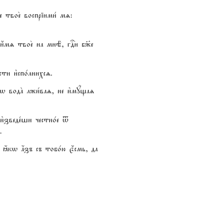
твое2 воспріими1 мz:
ть и4мz твое2 на мнЁ, гDи б9е
ти и3спо1лнихсz.
w водA лжи1ваz, не и3мyщаz
и3зведе1ши честно1е t
.
 ћкw ѓзъ съ тобо1ю є4смь, да