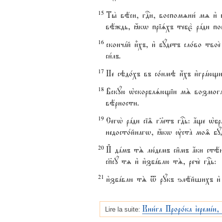
15
Ты2 вёси, гDи, воспомzни1 мz и3
вёждь, ћкw пріsхъ тебє2 рaди по
16
скончaй и5хъ, и3 бyдетъ сло1во тво
си1лъ.
17
Не сэдо1хъ въ со1нмэ и4хъ и3грaющ
18
Вскyю њскорблsющіи мS возмогaю
вёрности.
19
Сегw2 рaди сі‰ гlетъ гDь: ѓще њбр
недосто1йнагw, ћкw ўстA мо‰ бyд
20
И# дaмъ тS лю1демъ си6мъ ѓки стё
сп7сy тz и3 и3збaвлю тS, рече2 гDь:
21
и3збaвлю тS t рyкъ ѕлёйшихъ и3 и
Кни1га Проро1ка їеремjи,
Lire la suite: