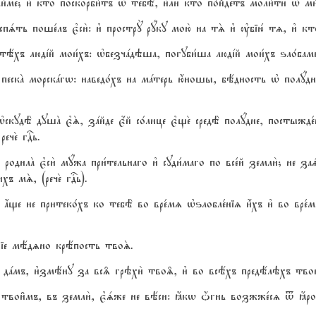
и1ме; и3 кто2 поскорби1тъ њ тебЁ, и3ли2 кто2 по1йдетъ моли1ти њ м
вспsть поше1лъ є3си2: и3 прострY рyку мою2 на тS и3 ўбію1 тz, и3 
вратёхъ людjй мои1хъ: њбезчaдэша, погуби1ша людjй мои1хъ ѕло1бами
ескA морскaгw: наведо1хъ на мaтерь ю4ношы, бёдность њ полyдни,
скудЁ душA є3S, зaйде є4й со1лнце є3ще2 средЁ полyдне, постыжде1н
рече2 гDь.
одилA є3си2 мyжа при1тельнаго и3 суди1маго по все1й земли2; не з
ъ мS, (рече2 гDь).
ѓще не притеко1хъ ко тебЁ во вре1мz њѕлобле1ніz и4хъ и3 во вре1мz
ніе мёдzно крёпость твоS.
 дaмъ, и3змёну за вс‰ грэхи2 тво‰, и3 во всёхъ предёлэхъ твои
 твои6мъ, въ земли2, є3sже не вёси: ћкw џгнь возжже1сz t ћр