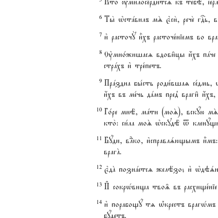
Кто2 ўмилосе1рдитсz къ тебЁ, їеrл
6
Ты2 њстaвилъ мS є3си2, рече2 гDь, 
7
и3 расточY и5хъ расточе1ніемъ во 
8
Ўмно1жишасz вдови6цы и4хъ пaче п
стрaхъ и3 тре1петъ.
9
Прaздна бы1сть роди1вшаz се1дмь, њ
и4хъ въ ме1чь дaмъ пред8 враги6 и4хъ, 
10
Го1ре мнЁ, мaти (моS), вскyю мS р
кто2: си1ла моS њскудЁ t кленyщих
11
Бyди, вLко, и3справлsющымъ и5мъ: 
врагA.
12
є3дA познaетсz желёзо; и3 њдэs
13
И# сокрHвища тво‰ въ расхище1ніе
14
и3 порабощy тz њ1крестъ врагHмъ
бyдетъ.