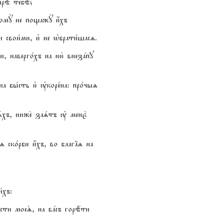
и1рэ тебЁ;
ктомY не пощажY и4хъ
 свои1ми, и3 не њбрати1шасz.
 наверго1хъ на ню2 внезaпу
а бы1сть и3 ўкоре1на: про1чыz
аsхъ, ниже2 заsтъ ў менє2
 ско1рби и4хъ, во благ†z на
1хъ:
ости моеS, на вaсъ горёти