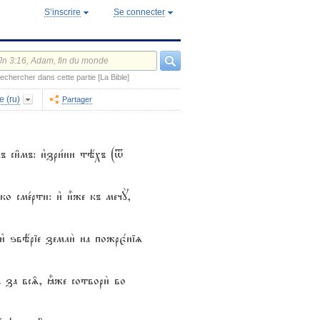
S’inscrire
Se connecter
echercher dans cette partie [La Bible]
e (ru)
Partager
мъ си6мъ: и3зри1ни тёхъ (t
ко сме1рти: и3 и5же къ мечY,
2 и3 ѕвёріе земли2 на пожрє1ніz
а за вс‰, ±же сотвори2 во