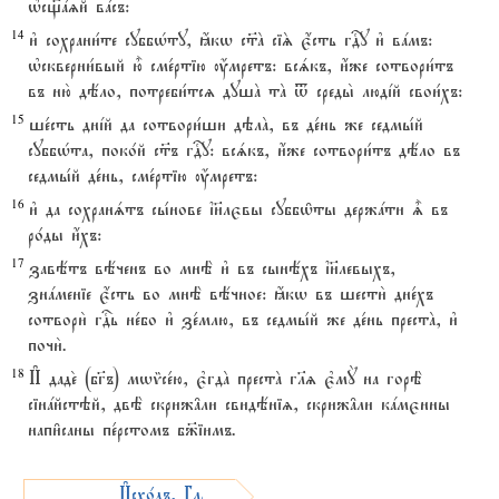
њсщ7azй вaсъ:
14
и3 сохрани1те суббHту, ћкw с™A сіS є4сть гDу и3 вaмъ:
њскверни1вый ю5 сме1ртію ќмретъ: всsкъ, и4же сотвори1тъ
въ ню2 дёло, потреби1тсz душA тA t среды2 людjй свои1хъ:
15
ше1сть днjй да сотвори1ши дэлA, въ де1нь же седмы1й
суббHта, поко1й с™ъ гDу: всsкъ, и4же сотвори1тъ дёло въ
седмы1й де1нь, сме1ртію ќмретъ:
16
и3 да сохранsтъ сы1нове ї}лєвы суббw6ты держaти | въ
ро1ды и4хъ:
17
завётъ вёченъ во мнЁ и3 въ сынёхъ ї}левыхъ,
знaменіе є4сть во мнЁ вёчное: ћкw въ шести2 дне1хъ
сотвори2 гDь не1бо и3 зе1млю, въ седмы1й же де1нь престA, и3
почи2.
18
И# даде2 (бг7ъ) мwmсе1ю, є3гдA престA гlz є3мY на горЁ
сінaйстэй, двЁ скриж†ли свидёніz, скриж†ли кaмєнны
напи6саны пе1рстомъ б9іимъ.
И#схо1дъ, ГлавA