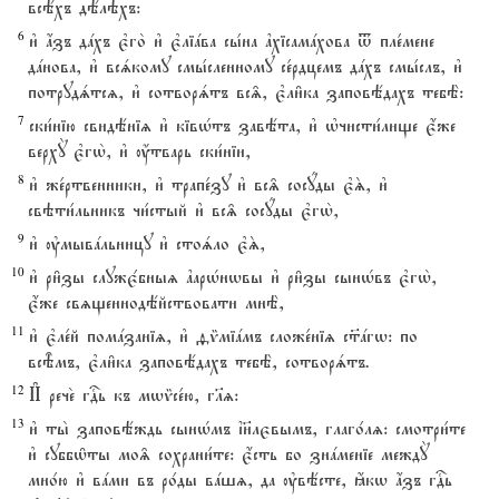
всёхъ дёлэхъ:
6
и3 ѓзъ дaхъ є3го2 и3 є3ліaва сы1на ґхісамaхова t пле1мене
дaнова, и3 всsкому смы1сленному се1рдцемъ дaхъ смы1слъ, и3
потрудsтсz, и3 сотворsтъ вс‰, є3ли6ка заповёдахъ тебЁ:
7
ски1нію свидёніz и3 ківHтъ завёта, и3 њчисти1лище є4же
верхY є3гw2, и3 ќтварь ски1ніи,
8
и3 же1ртвенники, и3 трапе1зу и3 вс‰ сосyды є3S, и3
свэти1льникъ чи1стый и3 вс‰ сосyды є3гw2,
9
и3 ўмывaльницу и3 стоsло є3S,
10
и3 ри6зы служє1бныz ґарHнwвы и3 ри6зы сынHвъ є3гw2,
є4же свzщеннодёйствовати мнЁ,
11
и3 є3ле1й помaзаніz, и3 fmміaмъ сложе1ніz с™aгw: по
всBмъ, є3ли6ка заповёдахъ тебЁ, сотворsтъ.
12
И# рече2 гDь къ мwmсе1ю, гlz:
13
и3 ты2 заповёждь сынHмъ ї}лєвымъ, глаго1лz: смотри1те
и3 суббw6ты мо‰ сохрани1те: є4сть бо знaменіе междY
мно1ю и3 вaми въ ро1ды вaшz, да ўвёсте, ћкw ѓзъ гDь