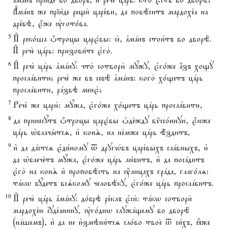
ґмaнъ пріи1де во дво1ръ, и3 рече2 цaрь: кто2 є4сть во дворЁ;
Ґмaнъ же пріи1де рещи2 царе1ви, да повёситъ мардохе1а на
дре1вэ, є4же ўгото1ва.
5
И# реко1ша џтроцы царє1вы: се2, ґмaнъ стои1тъ во дворЁ.
И# рече2 цaрь: призови1те є3го2.
6
И# рече2 цaрь ґмaну: что2 сотворю2 мyжу, є3го1же ѓзъ хощY
прослaвити; рече1 же въ себЁ ґмaнъ: кого2 хо1щетъ цaрь
прослaвити, рaзвэ менє2;
7
Рече1 же царю2: мyжа, є3го1же хо1щетъ цaрь прослaвити,
8
да принесyтъ џтроцы царє1вы nде1жду вmссо1нную, є4юже
цaрь њблачaетсz, и3 конS, на не1мже цaрь э4здитъ,
9
и3 да дaстсz є3ди1ному t другHвъ царе1выхъ слaвныхъ, и3
да њблече1тъ мyжа, є3го1же цaрь лю1битъ, и3 да посaдитъ
є3го2 на конS и3 проповёсть на ќлицахъ грaда, глаго1лz:
тaкw бyдетъ всsкому человёку, є3го1же цaрь прослaвитъ.
10
И# рече2 цaрь ґмaну: до1брэ ре1клъ є3си2: тaкw сотвори2
мардохе1ю їуде1анину, ўго1днw служaщему во дворЁ
(нaшемъ), и3 да не и3змэни1тсz сло1во твое2 t си1хъ, ±же