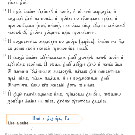
ре1клъ є3си2.
11
И# взS ґмaнъ nде1жду и3 конS, и3 њблече2 мардохе1а, и3
возведе2 є3го2 на конS, и3 про1йде по ќлицамъ грaда, и3
проповёдаше (пред8 ни1мъ), глаго1лz: си1це бyдетъ всsкому
человёку, є3го1же хо1щетъ цaрь прослaвити.
12
И# возврати1сz мардохе1и во дво1ръ (царе1въ): ґмaнъ же и4де
въ до1мъ сво1й скорбS преклони1въ главY.
13
И# сказA ґмaнъ случи6вшаzсz є3мY зwсaрэ женЁ свое1й и3
другHмъ свои6мъ. И# рёша є3мY дрyзіе є3гw2 и3 женA: ѓще
t пле1мене їуде1йскагw мардохе1й, нaчалъ є3си2 смирsтисz
пред8 ни1мъ, пaдаz паде1ши, и3 не возмо1жеши є3мY
tмсти1ти, ћкw бг7ъ живы1й є4сть съ ни1мъ.
14
И# є3ще2 глаго1лющымъ и5мъ, пріидо1ша є3vнyси, спёшнw
зовyще ґмaна на пи1ръ, є3го1же ўгото1ва є3сfи1рь.
Кни1га є3сfи1рь, ГлавA
Lire la suite:
7
Pour que les textes en grec s’affichent correctement, il est préférable d’installer la