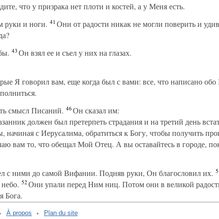
ите, что у призрака нет плоти и костей, а у Меня есть.
41
 руки и ноги.
Они от радости никак не могли поверить и удив
да?
43
бы.
Он взял ее и съел у них на глазах.
рые Я говорил вам, еще когда был с вами: все, что написано обо
полниться.
46
ть смысл Писаний.
Он сказал им:
занник должен был претерпеть страдания и на третий день встат
, начиная с Иерусалима, обратиться к Богу, чтобы получить про
аю вам то, что обещал Мой Отец. А вы оставайтесь в городе, по
5
л с ними до самой Вифании. Подняв руки, Он благословил их.
52
 небо.
Они упали перед Ним ниц. Потом они в великой радост
я Бога.
À propos
Plan du site