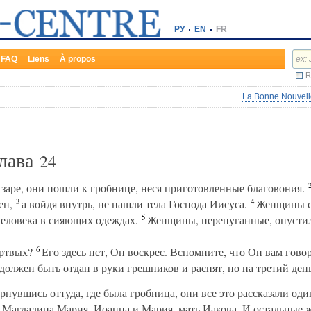
РУ
EN
FR
FAQ
Liens
À propos
R
La Bonne Nouvelle
Глава
24
 заре, они пошли к гробнице, неся приготовленные благовония.
3
4
ен,
а войдя внутрь, не нашли тела Господа Иисуса.
Женщины ст
5
человека в сияющих одеждах.
Женщины, перепуганные, опустили 
6
ртвых?
Его здесь нет, Он воскрес. Вспомните, что Он вам говор
олжен быть отдан в руки грешников и распят, но на третий ден
нувшись оттуда, где была гробница, они все это рассказали од
агдалина Мария, Иоанна и Мария, мать Иакова. И остальные 