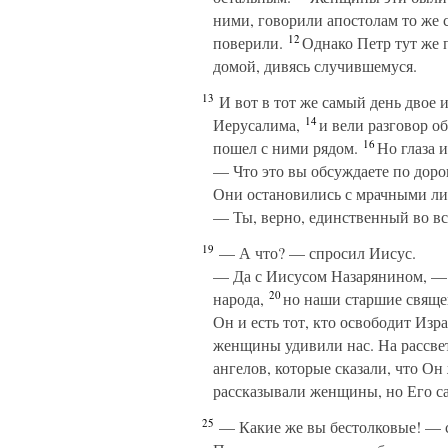
ними, говорили апостолам то же 
12
поверили.
Однако Петр тут же п
домой, дивясь случившемуся.
13
И вот в тот же самый день двое 
14
Иерусалима,
и вели разговор об
16
пошел с ними рядом.
Но глаза и
— Что это вы обсуждаете по доро
Они остановились с мрачными ли
— Ты, верно, единственный во вс
19
— А что? — спросил Иисус.
— Да с Иисусом Назарянином, — о
20
народа,
но наши старшие священ
Он и есть тот, кто освободит Изра
женщины удивили нас. На рассве
ангелов, которые сказали, что Он
рассказывали женщины, но Его са
25
— Какие же вы бестолковые! — ск