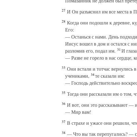
Помазанник не должен был претер
27
И Он разъяснил им все места в П
28
Когда они подошли к деревне, куд
Его:
— Останься с нами. День подходит
Иисус вошел в дом и остался с ни
31
разломив его, подал им.
И глаза
— Разве не горело в нас сердце, 
33
Они встали и тотчас вернулись в
34
учениками,
те сказали им:
— Господь действительно воскрес
35
Тогда они рассказали им о том, ч
36
И вот, они это рассказывают — и
— Мир вам!
37
В страхе и ужасе они решили, чт
38
— Что вы так перепугались? — с