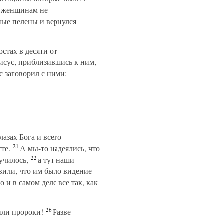
и женщинам не
ные пелены и вернулся
стах в десяти от
исус, приблизившись к ним,
 заговорил с ними:
азах Бога и всего
21
те.
А мы-то надеялись, что
22
лучилось,
а тут наши
явили, что им было видение
и в самом деле все так, как
26
или пророки!
Разве