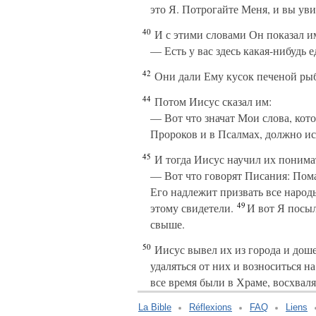
это Я. Потрогайте Меня, и вы увид
40
И с этими словами Он показал им
— Есть у вас здесь какая-нибудь е
42
Они дали Ему кусок печеной ры
44
Потом Иисус сказал им:
— Вот что значат Мои слова, кото
Пророков и в Псалмах, должно ис
45
И тогда Иисус научил их понима
— Вот что говорят Писания: Пома
Его надлежит призвать все народы
49
этому свидетели.
И вот Я посыл
свыше.
50
Иисус вывел их из города и доше
удаляться от них и возноситься на
все время были в Храме, восхваля
La Bible
Réflexions
FAQ
Liens