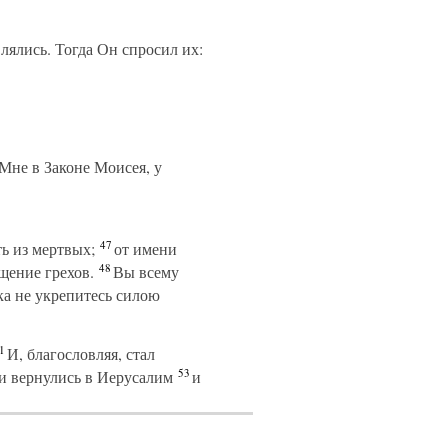
лялись. Тогда Он спросил их:
 Мне в Законе Моисея, у
47
ь из мертвых;
от имени
48
щение грехов.
Вы всему
ка не укрепитесь силою
1
И, благословляя, стал
53
и вернулись в Иерусалим
и