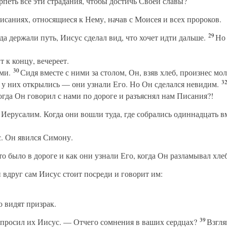
петь все эти страдания, чтобы достичь Своей славы?
исаниях, относящиеся к Нему, начав с Моисея и всех пророков.
29
а держали путь, Иисус сделал вид, что хочет идти дальше.
Но 
 к концу, вечереет.
30
ми.
Сидя вместе с ними за столом, Он, взяв хлеб, произнес мо
3
 у них открылись — они узнали Его. Но Он сделался невидим.
когда Он говорил с нами по дороге и разъяснял нам Писания?!
 Иерусалим. Когда они вошли туда, где собрались одиннадцать в
. Он явился Симону.
то было в дороге и как они узнали Его, когда Он разламывал хлеб
 вдруг сам Иисус стоит посреди и говорит им:
о видят призрак.
39
просил их Иисус. — Отчего сомнения в ваших сердцах?
Взгля