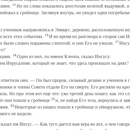
11
самое.
Но их слова показались апостолам нелепой выдумкой, 
обежал к гробнице. Заглянув внутрь, он увидел одни погребаль
из учеников направлялись в Эммаус, деревню, расположенную вер
15
о всех этих событиях.
И во время их разговора и споров сам И
17
х были словно поражены слепотой, и они Его не узнали.
Иисус
ге?
18
цами.
Один из них, по имени Клеопа, сказал Иисусу:
ем Иерусалиме, который не знает, что здесь произошло на днях?
тветили они. — Он был пророк, сильный делами и учением в гл
ники и члены Совета отдали Его на смерть: Его распяли на крес
иль. Но при этом вот еще что: уже третий день пошел, как это с
23
те они пошли к гробнице
и, не найдя Его тела, вернулись и за
24
 жив.
Некоторые из наших пошли к гробнице и обнаружили, что 
мого не видели.
азал им Иисус. — Как туго дается вам вера во все, о чем говор