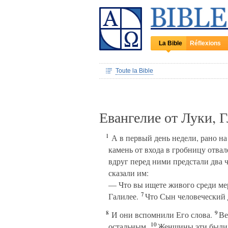
La Bible
Réflexions
Toute la Bible
Евангелие от Луки, 
1
А в первый день недели, рано на
камень от входа в гробницу отвал
вдруг перед ними предстали два 
сказали им:
— Что вы ищете живого среди ме
7
Галилее.
Что Сын человеческий д
8
9
И они вспомнили Его слова.
Вер
10
остальным.
Женщины эти были М