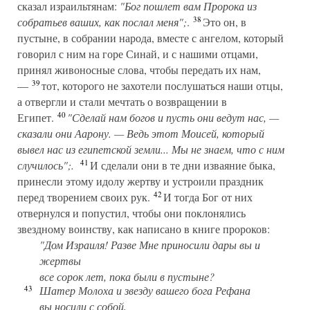
сказал израильтянам:
"Бог пошлет вам Пророка из
38
собратьев ваших, как послал меня";
.
Это он, в
пустыне, в собрании народа, вместе с ангелом, который
говорил с ним на горе Синай, и с нашими отцами,
принял живоносные слова, чтобы передать их нам,
39
—
тот, которого не захотели послушаться наши отцы,
а отвергли и стали мечтать о возвращении в
40
Египет.
"Сделай нам богов и пусть они ведут нас, —
сказали они Аарону. — Ведь этот Моисей, который
вывел нас из египетской земли... Мы не знаем, что с ним
41
случилось";.
И сделали они в те дни изваяние быка,
принесли этому идолу жертву и устроили праздник
42
перед творением своих рук.
И тогда Бог от них
отвернулся и попустил, чтобы они поклонялись
звездному воинству, как написано в книге пророков:
"Дом Израиля! Разве Мне приносили дары вы и
жертвы
все сорок лет, пока были в пустыне?
43
Шатер Молоха и звезду вашего бога Рефана
вы носили с собой,