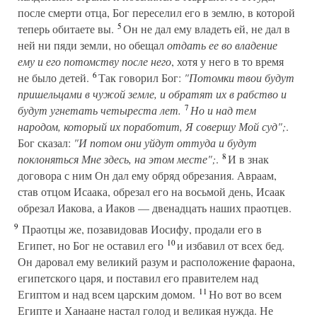
после смерти отца, Бог переселил его в землю, в которой
5
теперь обитаете вы.
Он не дал ему владеть ей, не дал в
ней ни пяди земли, но обещал
отдать ее во владение
ему и его потомству после него
, хотя у него в то время
6
не было детей.
Так говорил Бог:
"Потомки твои будут
пришельцами в чужой земле, и обратят их в рабство и
7
будут угнетать четыреста лет.
Но и над тем
народом, который их поработит, Я совершу Мой суд";
.
Бог сказал:
"И потом они уйдут оттуда и будут
8
поклоняться Мне здесь, на этом месте";
.
И в знак
договора с ним Он дал ему обряд обрезания. Авраам,
став отцом Исаака, обрезал его на восьмой день, Исаак
обрезал Иакова, а Иаков — двенадцать наших праотцев.
9
Праотцы же, позавидовав Иосифу, продали его в
10
Египет, но Бог не оставил его
и избавил от всех бед.
Он даровал ему великий разум и расположение фараона,
египетского царя, и поставил его правителем над
11
Египтом и над всем царским домом.
Но вот во всем
Египте и Ханаане настал голод и великая нужда. Не