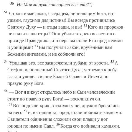
50
Не Моя ли рука сотворила все это?";
51
Строптивые люди, с сердцем, не знающим Бога, и с
ушами, глухими для истины! Вы всегда противились
52
Святому Духу — и отцы ваши, и вы!
Кого из пророков
не гнали ваши отцы? Они убили тех, кто возвестил о
приходе Праведника, а теперь вы стали Его предателями
53
и убийцами!
Вы получили Закон, врученный вам
Божьими ангелами, и не соблюли его!
54
55
Услышав это, все заскрежетали зубами от ярости.
А
Стефан, исполненный Святого Духа, устремил к небу
глаза и увидел сияние Божьей Славы и Иисуса по
правую руку Бога.
56
— Вот я вижу: открылось небо и Сын человеческий
стоит по правую руку Бога! — воскликнул он.
57
Все подняли крик, заткнули уши, дружно бросились
58
на него
и, вытащив за город, стали побивать камнями.
Свидетели обвинения сложили свои плащи у ног
59
юноши по имени Савл.
Когда его побивали камнями,