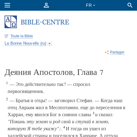
Toute la Bible
La Bonne Nouvelle (ru)
Partager
Деяния Апостолов, Глава
7
1
— Это действительно так? — спросил
первосвященник.
2
— Братья и отцы! — заговорил Стефан. — Когда наш
отец Авраам жил в Месопотамии, еще до переселения в
3
Харран, ему явился Бог в сиянии славы
и сказал:
"Покинь эту землю и род свой и ступай в землю,
4
которую Я тебе укажу";
.
И тогда он ушел из
халдейской страны и поселился в Харране. А оттуда,