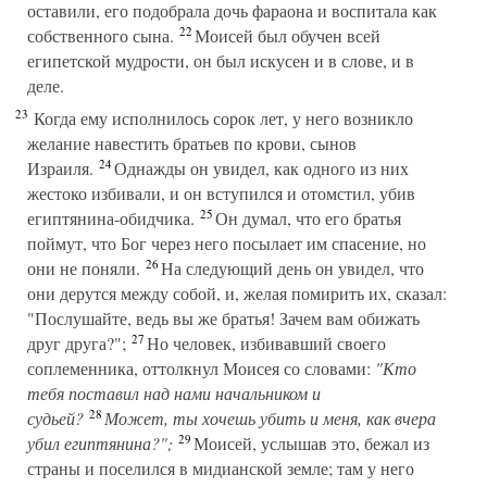
оставили, его подобрала дочь фараона и воспитала как
22
собственного сына.
Моисей был обучен всей
египетской мудрости, он был искусен и в слове, и в
деле.
23
Когда ему исполнилось сорок лет, у него возникло
желание навестить братьев по крови, сынов
24
Израиля.
Однажды он увидел, как одного из них
жестоко избивали, и он вступился и отомстил, убив
25
египтянина-обидчика.
Он думал, что его братья
поймут, что Бог через него посылает им спасение, но
26
они не поняли.
На следующий день он увидел, что
они дерутся между собой, и, желая помирить их, сказал:
"Послушайте, ведь вы же братья! Зачем вам обижать
27
друг друга?";
Но человек, избивавший своего
соплеменника, оттолкнул Моисея со словами:
"Кто
тебя поставил над нами начальником и
28
судьей?
Может, ты хочешь убить и меня, как вчера
29
убил египтянина?";
Моисей, услышав это, бежал из
страны и поселился в мидианской земле; там у него