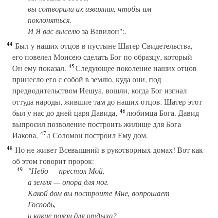
вы сотворили их изваяния, чтобы им
поклоняться.
И Я вас выселю
за Вавилон";.
44
Был у наших отцов в пустыне Шатер Свидетельства,
его повелел Моисею сделать Бог по образцу, который
45
Он ему показал.
Следующее поколение наших отцов
принесло его с собой в землю, куда они, под
предводительством Иешуа, вошли, когда Бог изгнал
оттуда народы, жившие там до наших отцов. Шатер этот
46
был у нас до дней царя Давида,
любимца Бога. Давид
выпросил позволение построить жилище для Бога
47
Иакова,
а Соломон построил Ему дом.
48
Но не живет Всевышний в рукотворных домах! Вот как
об этом говорит пророк:
49
"Небо — престол Мой,
а земля — опора для ног.
Какой дом вы построите Мне, вопрошает
Господь,
и какие покои для отдыха?