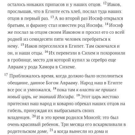
12
осталось никаких припасов и у наших отцов.
Иаков,
прослышав, что в Египте есть хлеб, послал туда наших
13
отцов в первый раз.
А во второй раз Иосиф открылся
14
братьям, и фараону стал известен род Иосифа.
Иосиф
же послал за отцом своим Иаковом и просил его со всей
родней из семидесяти пяти человек перебраться к
15
нему.
Иаков переселился в Египет. Там скончался и
16
он, и наши отцы.
Их перевезли в Сихем и похоронили
в гробнице, место для которой купил за серебро еще
Авраам у рода Хамора в Сихеме.
17
Приближалось время, когда должно было исполниться
обещание, данное Богом Аврааму. Народ наш в Египте
18
все рос и умножался,
пока там
к власти не пришел
19
новый царь, не знавший Иосифа
.
Этот царь жестоко
притеснял наш народ и коварно обрекал наших отцов на
гибель, принуждая их выбрасывать своих
20
младенцев.
И в это время родился Моисей; это был
очень красивый ребенок. Три месяца его вскармливали в
21
родительском доме,
а когда вынесли из дома и