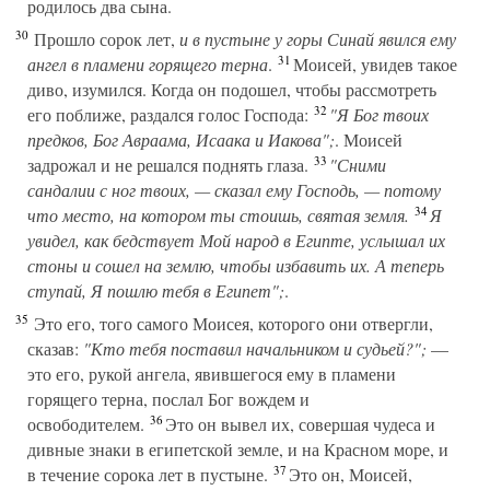
родилось два сына.
30
Прошло сорок лет,
и в пустыне у горы Синай явился ему
31
ангел в пламени горящего терна
.
Моисей, увидев такое
диво, изумился. Когда он подошел, чтобы рассмотреть
32
его поближе, раздался голос Господа:
"Я Бог твоих
предков, Бог Авраама, Исаака и Иакова";
. Моисей
33
задрожал и не решался поднять глаза.
"Сними
сандалии с ног твоих, — сказал ему Господь, — потому
34
что место, на котором ты стоишь, святая земля.
Я
увидел, как бедствует Мой народ в Египте, услышал их
стоны и сошел на землю, чтобы избавить их. А теперь
ступай, Я пошлю тебя в Египет";
.
35
Это его, того самого Моисея, которого они отвергли,
сказав:
"Кто тебя поставил начальником и судьей?";
—
это его, рукой ангела, явившегося ему в пламени
горящего терна, послал Бог вождем и
36
освободителем.
Это он вывел их, совершая чудеса и
дивные знаки в египетской земле, и на Красном море, и
37
в течение сорока лет в пустыне.
Это он, Моисей,