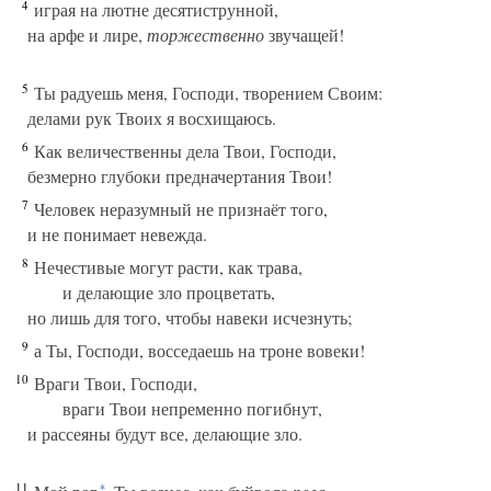
4
играя на лютне десятиструнной,
на арфе и лире,
торжественно
звучащей!
5
Ты радуешь меня, Господи, творением Своим:
делами рук Твоих я восхищаюсь.
6
Как величественны дела Твои, Господи,
безмерно глубоки предначертания Твои!
7
Человек неразумный не признаёт того,
и не понимает невежда.
8
Нечестивые могут расти, как трава,
и делающие зло процветать,
но лишь для того, чтобы навеки исчезнуть;
9
а Ты, Господи, восседаешь на троне вовеки!
10
Враги Твои, Господи,
враги Твои непременно погибнут,
и рассеяны будут все, делающие зло.
11
*