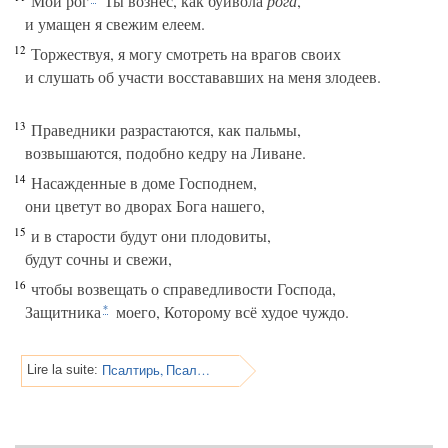
Мой рог
Ты вознес, как буйвола
рога
,
и умащен я свежим елеем.
12
Торжествуя, я могу смотреть на врагов своих
и слушать об участи восстававших на меня злодеев.
13
Праведники разрастаются, как пальмы,
возвышаются, подобно кедру на Ливане.
14
Насажденные в доме Господнем,
они цветут во дворах Бога нашего,
15
и в старости будут они плодовиты,
будут сочны и свежи,
16
чтобы возвещать о справедливости Господа,
Защитника
моего, Которому всё худое чуждо.
*
Псалтирь, Псалом 92
Lire la suite: