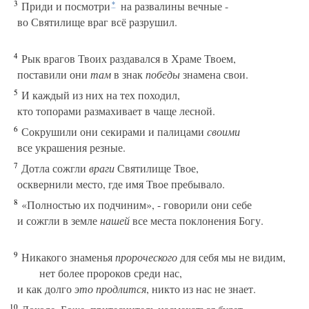
3
Приди и посмотри
на развалины вечные -
*
во Святилище враг всё разрушил.
4
Рык врагов Твоих раздавался в Храме Твоем,
поставили они
там
в знак
победы
знамена свои.
5
И каждый из них на тех походил,
кто топорами размахивает в чаще лесной.
6
Сокрушили они секирами и палицами
своими
все украшения резные.
7
Дотла сожгли
враги
Святилище Твое,
осквернили место, где имя Твое пребывало.
8
«Полностью их подчиним», - говорили они себе
и сожгли в земле
нашей
все места поклонения Богу.
9
Никакого знаменья
пророческого
для себя мы не видим,
нет более пророков среди нас,
и как долго
это продлится
, никто из нас не знает.
10