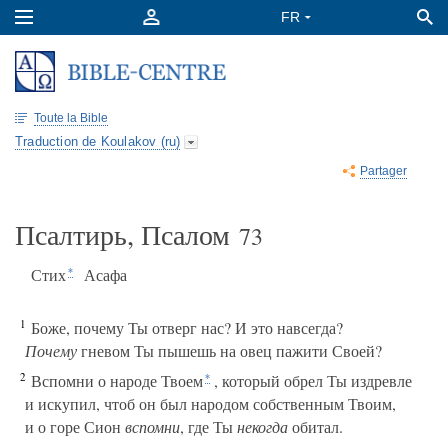
Toute la Bible
Traduction de Koulakov (ru)
Partager
Псалтирь, Псалом
73
Стих
Асафа
*
1
Боже, почему Ты отверг нас? И это навсегда?
Почему
гневом Ты пышешь на овец пажити Своей?
2
Вспомни о народе Твоем
, который обрел Ты издревле
*
и искупил, чтоб он был народом собственным Твоим,
и о горе Сион
вспомни
, где Ты
некогда
обитал.