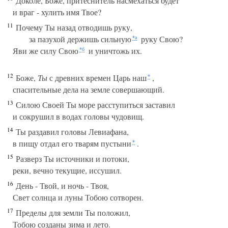
Доколе, Боже, притеснитель насмехаться будет
и враг - хулить имя Твое?
11
Почему Ты назад отводишь руку,
за пазухой держишь сильную
руку Свою?
*а
Яви же силу Свою
и уничтожь их.
*б
12
Боже,
Ты
с древних времен Царь наш
,
*
спасительные дела на земле совершающий.
13
Силою Своей Ты море расступиться заставил
и сокрушил в водах головы чудовищ.
14
Ты раздавил головы Левиафана,
в пищу отдал его тварям пустыни
.
*
15
Разверз Ты источники и потоки,
реки, вечно текущие, иссушил.
16
День - Твой, и ночь - Твоя,
Свет солнца и луны Тобою сотворен.
17
Пределы для земли Ты положил,
Тобою созданы зима и лето.