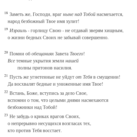
18
Заметь же, Господи, враг
ныне над Тобой
насмехается,
народ безбожный Твое имя хулит!
19
Израиль -
горлицу Свою - не отдавай зверям хищным,
о жизни бедных Своих не забывай совершенно.
20
Помни об
обещаниях
Завета
Твоего
!
Все
темные укрытия земли
нашей
полны притонов насилия.
21
Пусть же угнетенные не уйдут
от Тебя
в смущении!
Да восхвалят бедные и униженные имя Твое!
22
Встань, Боже, вступись за дело Свое,
вспомни о том, что целыми днями насмехаются
безбожники над Тобой!
23
Не забудь о криках врагов Своих,
о непрерывно несущихся возгласах тех,
кто против Тебя восстает.