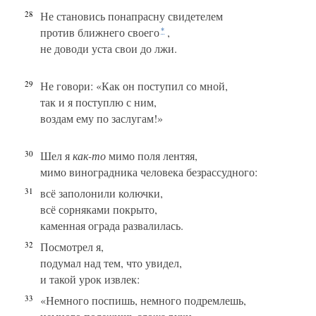
28
Не становись понапрасну свидетелем
против ближнего своего
,
*
не доводи уста свои до лжи.
29
Не говори: «Как он поступил со мной,
так и я поступлю с ним,
воздам ему по заслугам!»
30
Шел я
как-то
мимо поля лентяя,
мимо виноградника человека безрассудного:
31
всё заполонили колючки,
всё сорняками покрыто,
каменная ограда развалилась.
32
Посмотрел я,
подумал над тем, что увидел,
и такой урок извлек:
33
«Немного поспишь, немного подремлешь,