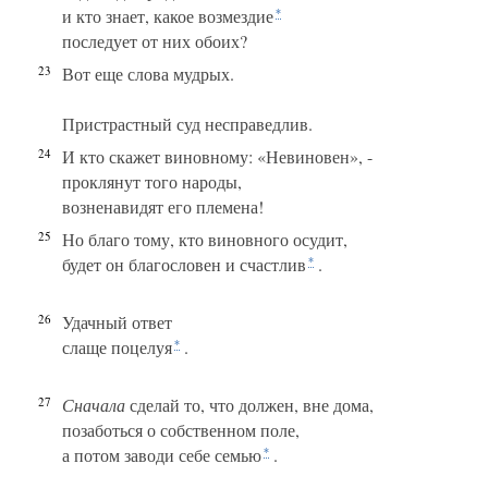
и кто знает, какое возмездие
*
последует от них обоих?
23
Вот еще слова мудрых.
Пристрастный суд несправедлив.
24
И кто скажет виновному: «Невиновен», -
проклянут того народы,
возненавидят его племена!
25
Но благо тому, кто виновного осудит,
будет он благословен и счастлив
.
*
26
Удачный ответ
слаще поцелуя
.
*
27
Сначала
сделай то, что должен, вне дома,
позаботься о собственном поле,
а потом заводи себе семью
.
*