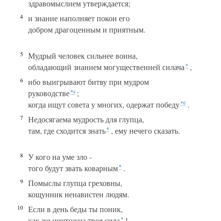
здравомыслием утверждается;
4
и знание наполняет покои его
добром драгоценным и приятным.
5
Мудрый человек сильнее воина,
обладающий знанием могущественней силача
,
*
6
ибо выигрывают битву при мудром
руководстве
;
*а
когда ищут совета у многих, одержат победу
.
*б
7
Недосягаема мудрость для глупца,
там, где сходится знать
, ему нечего сказать.
*
8
У кого на уме зло -
того будут звать коварным
.
*
9
Помыслы глупца греховны,
кощунник ненавистен людям.
10
Если в день беды ты поник,
как же ничтожна твоя сила
!
*