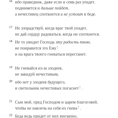
16
ибо праведник, даже если и семь раз упадет,
поднимется и
дальше
пойдет
,
а нечестивец споткнется
и не устоит
в беде.
17
Не злорадствуй, когда враг твой упадет,
не дай сердцу радоваться, когда он споткнется.
18
Не то увидит Господь
эту радость твою
,
не понравится это Ему
*
и на врага твоего гневаться перестанет.
19
Не гневайся из-за злодеев,
не завидуй нечестивым,
20
ибо нет у злодеев будущего,
и светильник нечестивых погаснет
.
*
21
Сын мой, пред Господом и царем благоговей,
чтобы не навлечь на себя их гнева
.
*
22
Беда ведь придет от них внезапно,