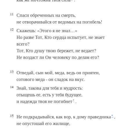
11
Спаси обреченных на смерть,
не отворачивайся от ведомых на погибель!
12
Скажешь: «Этого я не знал…»
Но разве Тот, Кто сердца испытует, не знает
всего?
Тот, Кто душу твою бережет, не ведает?
Не воздаст ли Он человеку по делам его?
13
Отведай, сын мой, меда, ведь он приятен,
сотового меда - он сладок на вкус.
14
Знай, такова для тебя и мудрость:
отыщешь ее, есть у тебя будущее,
и надежда твоя не погибнет
.
*
15
Не подкрадывайся, как вор, к дому праведника
,
*
не опустошай его жилище,