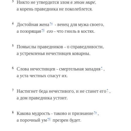
3
Никто не утвердится злом
в этом мире
,
а корень праведника не поколеблется.
4
Достойная жена
- венец для мужа своего,
*а
а позорящая
его
- что гниль в костях.
*б
5
Помыслы праведников - о справедливости,
а устремленья нечестивцев коварны.
6
Слова нечестивцев - смертельная западня
,
*
а уста честных спасут их.
7
Настигнет беда нечестивого, и не станет его
,
*
а дом праведника устоит.
8
Какова мудрость - таково и признание
,
*а
а порочный ум
презрен будет.
*б