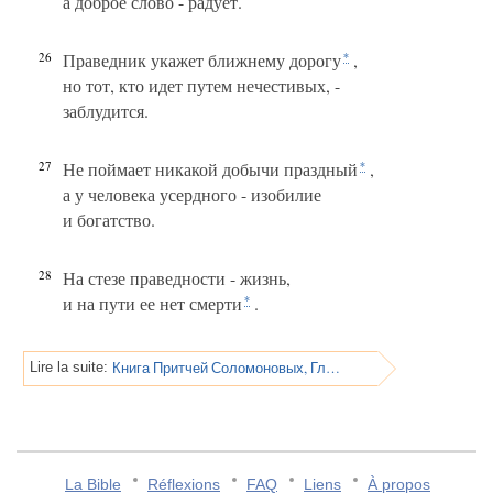
а доброе слово - радует.
26
Праведник укажет ближнему дорогу
,
*
но тот, кто идет путем нечестивых, -
заблудится.
27
Не поймает никакой добычи праздный
,
*
а у человека усердного - изобилие
и богатство.
28
На стезе праведности - жизнь,
и на пути ее нет смерти
.
*
Книга Притчей Соломоновых, Глава 13
Lire la suite:
La Bible
Réflexions
FAQ
Liens
À propos