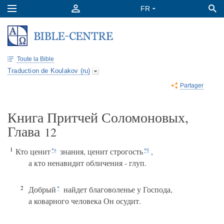
Toute la Bible
Traduction de Koulakov (ru)
Partager
Книга Притчей Соломоновых,
Глава
12
1
Кто ценит
знания, ценит строгость
,
*а
*б
а кто ненавидит обличения - глуп.
2
Добрый
найдет благоволенье у Господа,
*
а коварного человека Он осудит.