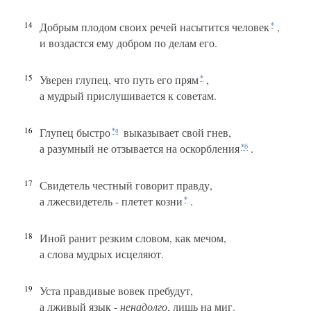
14
Добрым плодом своих речей насытится человек
,
*
и воздастся ему добром по делам его.
15
Уверен глупец, что путь его прям
,
*
а мудрый прислушивается к советам.
16
Глупец быстро
выказывает свой гнев,
*а
а разумный не отзывается на оскорбления
.
*б
17
Свидетель честный говорит правду,
а лжесвидетель - плетет козни
.
*
18
Иной ранит резким словом, как мечом,
а слова мудрых исцеляют.
19
Уста правдивые вовек пребудут,
а лживый язык -
ненадолго
, лишь на миг.