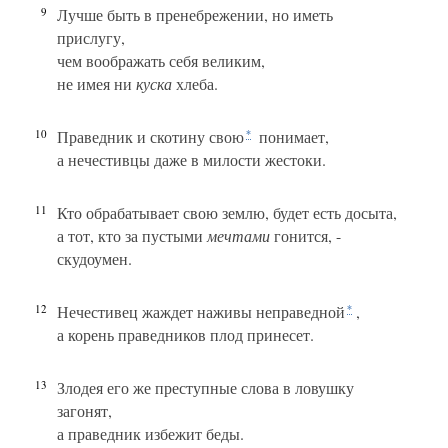
9
Лучше быть в пренебрежении, но иметь
прислугу,
чем воображать себя великим,
не имея ни
куска
хлеба.
10
Праведник и скотину свою
понимает,
*
а нечестивцы даже в милости жестоки.
11
Кто обрабатывает свою землю, будет есть досыта,
а тот, кто за пустыми
мечтами
гонится, -
скудоумен.
12
Нечестивец жаждет наживы неправедной
,
*
а корень праведников плод принесет.
13
Злодея его же преступные слова в ловушку
загонят,
а праведник избежит беды.