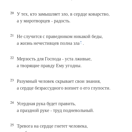
20
У тех, кто замышляет зло, в сердце коварство,
а у миротворцев - радость.
21
Не случится с праведником никакой беды,
а жизнь нечестивцев полна зла
.
*
22
Мерзость для Господа - уста лживые,
а творящие правду Ему угодны.
23
Разумный человек скрывает свои знания,
а сердце безрассудного вопиет о его глупости.
24
Усердная рука будет править,
а праздной руке - труд подневольный.
25
Тревога на сердце гнетет человека,