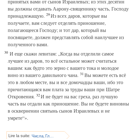
принятых вами от сынов Израилевых; из этих десятин
вы должны отдавать Аарону-священнику часть, Господу
29
принадлежащую.
Из всех даров, которые вы
получаете, вам следует отделять приношение,
полагающееся Господу; и тот дар, который вы
посвящаете, должен представлять собой наилучшее из
полученного вами.
30
И еще скажи левитам: „Когда вы отделили самое
лучшее из даров, то всё остальное может считаться
вашим: как будто это зерно с вашего тока и молодое
31
вино из вашего давильного чана.
Вы можете есть всё
это в любом месте, вы и все домочадцы ваши, ибо это
причитающаяся вам плата за труды ваши при Шатре
32
Откровения.
И не будет на вас греха, раз лучшую
часть вы отдали как приношение. Вы не будете виновны
в осквернении святынь сынов Израилевых и не
умрете“».
Числа, Глава 19
Lire la suite: