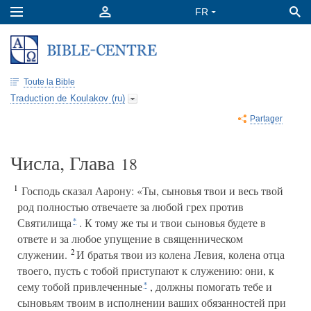
Toute la Bible
Traduction de Koulakov (ru)
Partager
Числа, Глава
18
1
Господь сказал Аарону: «Ты, сыновья твои и весь твой
род полностью отвечаете за любой грех против
Святилища
. К тому же ты и твои сыновья будете в
*
ответе и за любое упущение в священническом
2
служении.
И братья твои из колена Левия, колена отца
твоего, пусть с тобой приступают к служению: они, к
сему тобой привлеченные
, должны помогать тебе и
*
сыновьям твоим в исполнении ваших обязанностей при