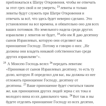
приближаться к Шатру Откровения, чтобы не отвечать
23
за этот грех свой и не умереть;
левиты и только
левиты будут служить при Шатре Откровения и
отвечать за всё, что здесь будет неверно сделано. Это
установление на все времена, и обязательно оно для всех
ваших потомков. Но земельного надела среди других
24
израильтян у левитов не будет,
ибо им Я даю десятину
сынов Израилевых, которую они отделяют как
приношение Господу. Потому и говорю о них: „Не
должны они владеть никакой собственностью среди
других израильтян“».
25
26
А Моисею Господь велел
передать левитам:
«Принимая от сынов Израилевых десятину, то есть ту
долю, которую Я определил для вас, вы должны из нее
отложить приношение Господу, десятину от
27
десятины.
Ваше приношение будет считаться таким
же, как приношения других людей зерна с их тока и
28
молодого вина из их давильного чана.
Вот так и вы
будете отделять приношение Господу из всех десятин,