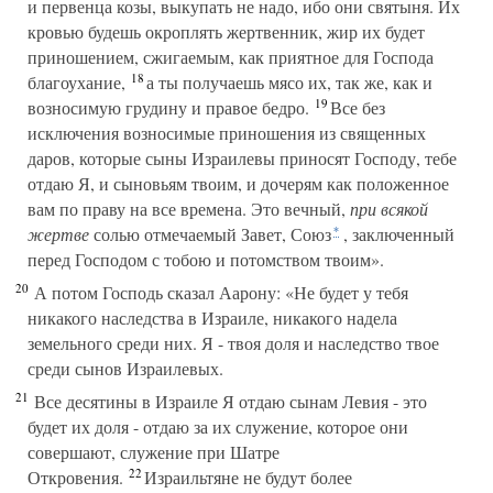
и первенца козы, выкупать не надо, ибо они святыня. Их
кровью будешь окроплять жертвенник, жир их будет
приношением, сжигаемым, как приятное для Господа
18
благоухание,
а ты получаешь мясо их, так же, как и
19
возносимую грудину и правое бедро.
Все без
исключения возносимые приношения из священных
даров, которые сыны Израилевы приносят Господу, тебе
отдаю Я, и сыновьям твоим, и дочерям как положенное
вам по праву на все времена. Это вечный,
при всякой
жертве
солью отмечаемый Завет, Союз
, заключенный
*
перед Господом с тобою и потомством твоим».
20
А потом Господь сказал Аарону: «Не будет у тебя
никакого наследства в Израиле, никакого надела
земельного среди них. Я - твоя доля и наследство твое
среди сынов Израилевых.
21
Все десятины в Израиле Я отдаю сынам Левия - это
будет их доля - отдаю за их служение, которое они
совершают, служение при Шатре
22
Откровения.
Израильтяне не будут более