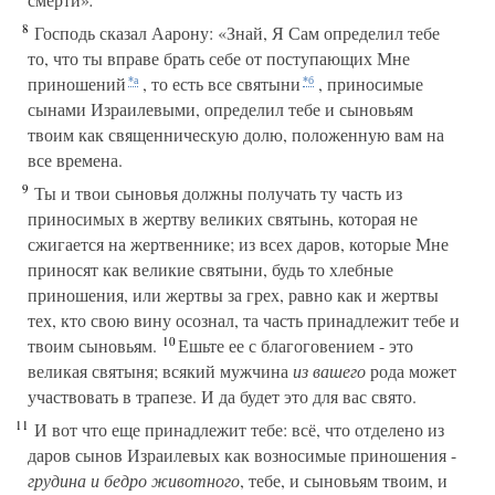
8
Господь сказал Аарону: «Знай, Я Сам определил тебе
то, что ты вправе брать себе от поступающих Мне
приношений
, то есть все святыни
, приносимые
*а
*б
сынами Израилевыми, определил тебе и сыновьям
твоим как священническую долю, положенную вам на
все времена.
9
Ты и твои сыновья должны получать ту часть из
приносимых в жертву великих святынь, которая не
сжигается на жертвеннике; из всех даров, которые Мне
приносят как великие святыни, будь то хлебные
приношения, или жертвы за грех, равно как и жертвы
тех, кто свою вину осознал, та часть принадлежит тебе и
10
твоим сыновьям.
Ешьте ее с благоговением - это
великая святыня; всякий мужчина
из вашего
рода может
участвовать в трапезе. И да будет это для вас свято.
11
И вот что еще принадлежит тебе: всё, что отделено из
даров сынов Израилевых как возносимые приношения -
грудина и бедро животного
, тебе, и сыновьям твоим, и