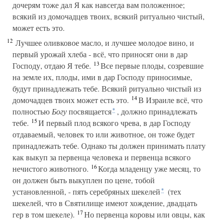
дочерям тоже дал Я как навсегда вам положенное;
всякий из домочадцев твоих, всякий ритуально чистый,
может есть это.
12
Лучшее оливковое масло, и лучшее молодое вино, и
первый урожай хлеба - всё, что приносят они в дар
13
Господу, отдаю Я тебе.
Все первые плоды, созревшие
на земле их, плоды, ими в дар Господу приносимые,
будут принадлежать тебе. Всякий ритуально чистый из
14
домочадцев твоих может есть это.
В Израиле всё, что
полностью
Богу
посвящается
, должно принадлежать
*
15
тебе.
И первый плод всякого чрева, в дар Господу
отдаваемый, человек то или животное, он тоже будет
принадлежать тебе. Однако ты должен принимать плату
как выкуп за первенца человека и первенца всякого
16
нечистого животного.
Когда младенцу уже месяц, то
он должен быть выкуплен по цене, тобой
установленной, - пять серебряных шекелей
(тех
*
шекелей, что в Святилище имеют хождение, двадцать
17
гер в том шекеле).
Но первенца коровы или овцы, как