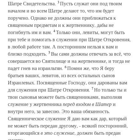
3
Шатре Свидетельства.
Пусть служат они под твоим
началом и во всем Шатре делают то, что им будет
поручено. Однако не должны они приближаться к
священным предметам и к жертвеннику, дабы не
4
погибнуть им и вам.
Только они, левиты, могут быть
при тебе и помогать в служении при Шатре Откровения,
в любой работе там. А посторонним нельзя к вам и
5
близко подходить.
Вы сами должны отвечать за всё, что
совершается во Святилище и на жертвеннике, и тогда не
6
падет гнев на израильтян.
Помни же, что Я беру
братьев ваших, левитов, из всех остальных сынов
Израилевых. Посвященные Господу, они дарованы вам
7
для служения при Шатре Откровения.
Но только ты и
твои сыновья можете быть священниками, выполняя
служение у жертвенника
перед входом в Шатер
и
внутри него, за завесою. Это ваша обязанность.
Священническое служение Я даю вам как дар, который
не может быть передан другому, - всякий посторонний,
вторгающийся
в это служение
, должен быть предан
смерти»
.