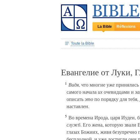
La Bible
Réflexions
Toute la Bible
Евангелие от Луки, 
1
Видя
, что многие уже принялись
самого начала
их
очевидцами и
за
описать
это
по порядку для тебя
наставлен.
5
Во времена Ирода, царя Иудеи, 
служб
. Его жена, которую звали 
глазах Божиих, живя безупречно 
бесплодной, и уже достигли они 