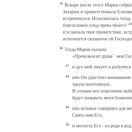
39
Вскоре после этого Мария собрал
Захарии и приветствовала Елизав
встрепенулся. Исполнилась тогда
43
благословен плод чрева твоего!
я услыхала твое приветствие, вст
исполнится сказанное ей Господо
46
Тогда Мария сказала:
«Превозносит душа
моя Гос
*
47
и дух мой ликует
и
радуется
48
ибо Он удостоил вниманием 
такую ничтожную.
И отныне все поколения
люд
будут называть меня блаженн
49
ибо великое совершил для м
Свято имя Его,
50
и милость Его - из рода в р