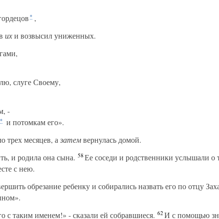
гордецов
,
*
ов
их
и возвысил униженных.
гами,
ю, слуге Своему,
, -
и потомкам его».
*
о трех месяцев, а
затем
вернулась домой.
58
ь, и родила она сына.
Ее соседи и родственники услышали о 
сте с нею.
ршить обрезание ребенку и собирались назвать его по отцу Зах
нном».
62
о с таким именем!» - сказали ей собравшиеся.
И с помощью зна