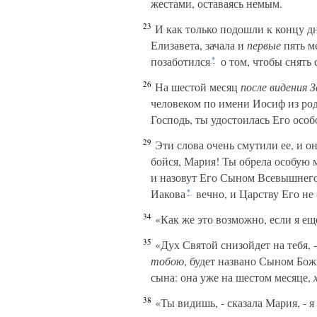
жестами, оставаясь немым.
23
И как только подошли к концу д
Елизавета, зачала и
первые
пять ме
позаботился
о том, чтобы снять 
*
26
На шестой месяц
после
видения
З
человеком по имени Иосиф из ро
Господь, ты удостоилась Его осо
29
Эти слова очень смутили ее, и он
бойся, Мария! Ты обрела особую 
и назовут Его Сыном Всевышнего;
Иакова
вечно, и Царству Его не 
*
34
«Как же это возможно, если я ещ
35
«Дух Святой снизойдет на тебя, -
тобою
, будет названо Сыном Бож
сына: она уже на шестом месяце,
38
«Ты видишь, - сказала Мария, - я