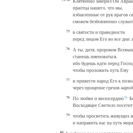
Клятвенно заверил Он Авраа
праотца нашего, что мы,
избавленные от рук врагов
с
сможем безбоязненно служит
75
в святости и праведности
перед лицом Его во все дни
76
А ты, дитя, пророком Всевы
станешь именоваться,
ибо будешь идти перед Госпо
чтобы проложить путь Ему
77
и привести народ Его к поз
через прощение грехов
народ
78
По любви и милосердию
Б
*а
Восходящее Светило посетит
79
чтобы просветить живущих в
и направить нас на путь мира
80