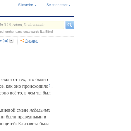
S’inscrire
Se connecter
echercher dans cette partie [La Bible]
v (ru)
Partager
знали от тех, что были с
сё, как оно происходило
,
*
рно всё то, в чем ты был
Авиевой смене
недельных
ни были праведными в
о детей: Елизавета была