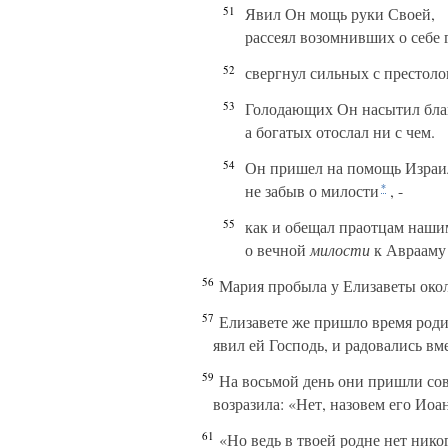
51
Явил Он мощь руки Своей,
рассеял возомнивших о себе 
52
свергнул сильных с престол
53
Голодающих Он насытил бла
а богатых отослал ни с чем.
54
Он пришел на помощь Израил
не забыв о милости
, -
*
55
как и обещал праотцам нашим
о вечной
милости
к Аврааму
56
Мария пробыла у Елизаветы окол
57
Елизавете же пришло время родит
явил ей Господь, и радовались вме
59
На восьмой день они пришли сове
возразила: «Нет, назовем его Иоа
61
«Но ведь в твоей родне нет никог