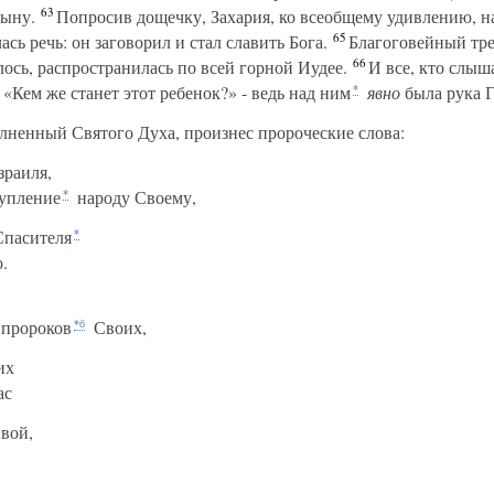
63
сыну.
Попросив дощечку, Захария, ко всеобщему удивлению, н
65
сь речь: он заговорил и стал славить Бога.
Благоговейный треп
66
илось, распространилась по всей горной Иудее.
И все, кто слыш
 «Кем же станет этот ребенок?» - ведь над ним
явно
была рука Г
*
лненный Святого Духа, произнес пророческие слова:
зраиля,
купление
народу Своему,
*
Спасителя
*
.
 пророков
Своих,
*б
их
ас
вой,