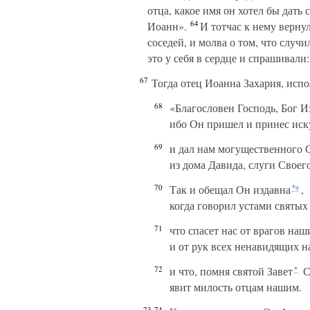
отца, какое имя он хотел бы дать 
64
Иоанн».
И тотчас к нему вернула
соседей, и молва о том, что случ
это у себя в сердце и спрашивали:
67
Тогда отец Иоанна Захария, испо
68
«Благословен Господь, Бог И
ибо Он пришел и принес ис
69
и дал нам могущественного 
из дома Давида, слуги Своего
70
Так и обещал Он издавна
,
*а
когда говорил устами святых
71
что спасет нас от врагов наш
и от рук всех ненавидящих н
72
и что, помня святой Завет
С
*
явит милость отцам нашим.
73-74