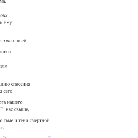
ма,
воих
,
ь Ему
жизни
нашей.
шнего
дом,
нанию спасения
а
сего.
ога нашего
нас свыше,
*б
о тьме и тени смертной
».
*а
*б