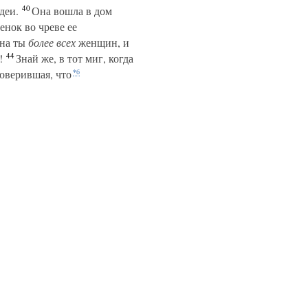
40
деи.
Она вошла в дом
енок во чреве ее
нна ты
более
всех
женщин, и
44
!
Знай же, в тот миг, когда
оверившая, что
*б