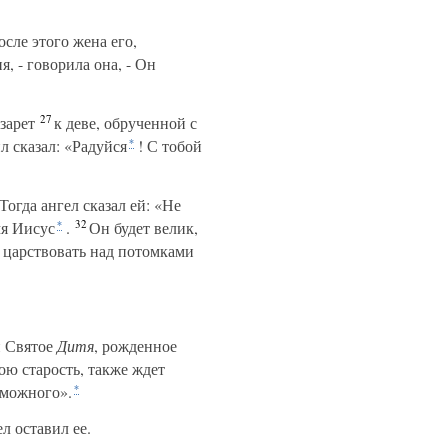
сле этого жена его,
, - говорила она, - Он
27
зарет
к деве, обрученной с
л сказал: «Радуйся
! С тобой
*
Тогда ангел сказал ей: «Не
32
мя Иисус
.
Он будет велик,
*
 царствовать над потомками
и Святое
Дитя
, рожденное
ою старость, также ждет
зможного».
*
ел оставил ее.