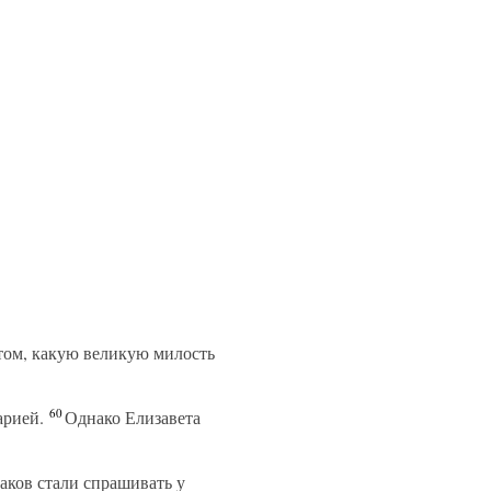
том, какую великую милость
60
арией.
Однако Елизавета
ков стали спрашивать у