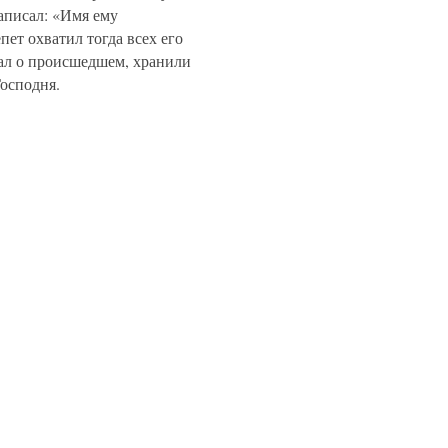
аписал: «Имя ему
ет охватил тогда всех его
ал о происшедшем, хранили
осподня.