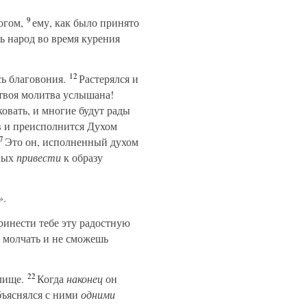
9
огом,
ему, как было принято
ь народ во время курения
12
ь благовония.
Растерялся и
 твоя молитва услышана!
овать, и многие будут рады
ов и преисполнится Духом
7
Это он, исполненный духом
рных
привести
к образу
».
 принести тебе эту радостную
ь молчать и не сможешь
22
лище.
Когда
наконец
он
бъяснялся с ними
одними