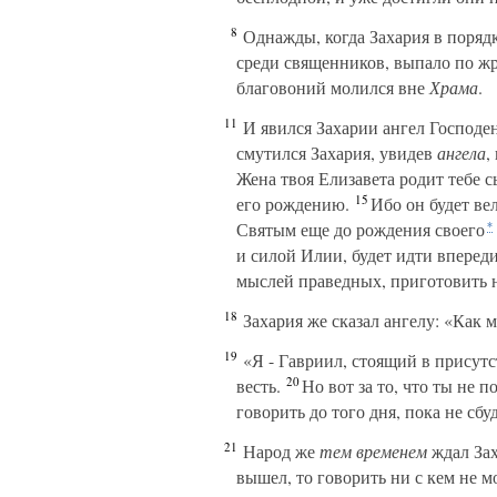
8
Однажды, когда Захария в порядк
среди священников, выпало по ж
благовоний молился вне
Храма
.
11
И явился Захарии ангел Господен
смутился Захария, увидев
ангела
,
Жена твоя Елизавета родит тебе с
15
его рождению.
Ибо он будет вел
Святым еще до рождения своего
*
и силой Илии, будет идти вперед
мыслей праведных, приготовить 
18
Захария же сказал ангелу: «Как м
19
«Я - Гавриил, стоящий в присутс
20
весть.
Но вот за то, что ты не 
говорить до того дня, пока не сбуд
21
Народ же
тем
временем
ждал Зах
вышел, то говорить ни с кем не 