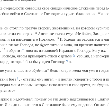
е очередности совершал свое священническое служение перед Б
10
ребию войти в Святилище Господне и курить благовония,
а вес
ь, он стоял по правую сторону жертвенника, на котором курилис
13
 и охватил его страх.
Ангел же сказал ему: «Не бойся, Захария:
14
ына, и ты назовешь его Иоанном.
И будешь ты радоваться и лик
ик в глазах Господа, не будет пить ни вина, ни крепких напитк
16
1
,
и обратит
многих из сыновей Израиля к Господу, Богу их.
*
и Господа, чтобы примирить отцов с детьми
своими
, а непоко
*а
народ, который был бы угоден Господу
».
*б
не узнать,
что
это
сбудется
? Ведь я стар и жена моя уже в годах
твии Бога
, - ответил ему ангел, - и послан говорить с тобой и
*
поверил моим словам, которые исполнятся в свое время, ты будеш
ется это».
арию и недоумевал, почему он так долго задерживается в Святи
мог. И люди поняли, что в Святилище было ему видение. Он же о