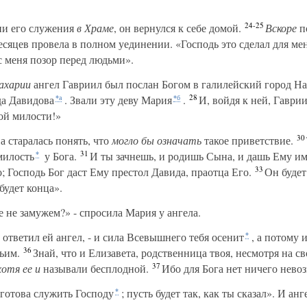
24-25
ни его служения
в
Храме
, он вернулся к себе домой.
Вскоре
по
сяцев провела в полном уединении. «Господь это сделал для меня
с меня позор перед людьми».
ахарии
ангел Гавриил был послан Богом в галилейский город На
28
да Давидова
. Звали эту деву Мария
.
И, войдя к ней, Гаврии
*а
*б
бой милости!»
30
а старалась понять, что
могло
бы
означать
такое приветствие.
31
милость
у Бога.
И ты зачнешь, и родишь Сына, и дашь Ему и
*
33
 Господь Бог даст Ему престол Давида, праотца Его.
Он будет
будет конца».
е не замужем?» - спросила Мария у ангела.
 ответил ей ангел, - и сила Всевышнего тебя осенит
, а потому 
*
36
ьим.
Знай, что и Елизавета, родственница твоя, несмотря на св
37
хотя
ее
и
называли бесплодной.
Ибо для Бога нет ничего нево
 готова служить Господу
; пусть будет так, как ты сказал». И анг
*