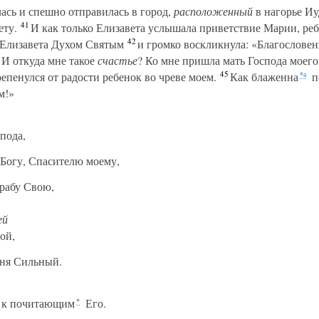
ась и спешно отправилась в город,
расположенный
в нагорье Иу
41
ету.
И как только Елизавета услышала приветствие Марии, реб
42
 Елизавета Духом Святым
и громко воскликнула: «Благослове
И откуда мне такое
счастье
? Ко мне пришла мать Господа моего
45
репенулся от радости ребенок во чреве моем.
Как блаженна
п
*а
м!»
пода,
Богу, Спасителю моему,
рабу Свою,
ей
ой,
еня Сильный.
од к почитающим
Его.
*