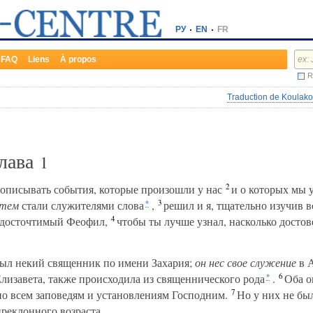
РУ
EN
FR
FAQ
Liens
À propos
R
Traduction de Koulako
Глава
1
2
 описывать события, которые произошли у нас
и о которых мы у
3
тем
стали служителями слова
,
решил и я, тщательно изучив в
*
4
, досточтимый Феофил,
чтобы ты лучше узнал, насколько достове
был некий священник по имени Захария;
он
нес
свое
служение
в 
6
Елизавета, также происходила из священнического рода
.
Оба о
*
7
по всем заповедям и установлениям Господним.
Но у них не был
преклонного возраста.