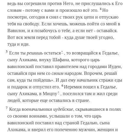
ведь вы согрешили против Него, не прислушались к Его
4
словам - потому с вами и произошло всё это.
Но
посмотри, сегодня я снял с твоих рук цепи и отпускаю
тебя на свободу. Если хочешь, можешь пойти со мной в
Вавилон, и я позабочусь о тебе, а если нет - оставайся.
Вот вся земля перед тобой - куда душе твоей угодно,
туда и иди.
5
Если ты
решишь
остаться
, то возвращайся к Гедалье,
*
сыну Ахикама, внуку Шафана, которого царь
вавилонский поставил правителем над городами Иудеи,
оставайся при нем со
своим
народом. Впрочем, решай
сам, куда ты пойдешь». И дал ему начальник стражи еды
6
и подарок и отпустил его.
Иеремия пошел к Гедалье,
сыну Ахикама, в Мицпу
, поселился там и жил среди
*
людей, которые еще оставались в стране.
7
Когда военачальники
иудейские
, скрывавшиеся в полях
со своими воинами, услышали о том, что царь
вавилонский поставил над страной Гедалью, сына
Ахикама, и вверил его попечению мужчин, женщин и