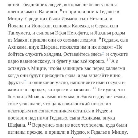
детей - беднейших людей, которые не были угнаны
8
пленниками в Вавилон,
то пришли они к Гедалье в
Мицпу. Среди них были Измаил, сын Нетаньи, и
Йоханан и Ионафан, сыновья Кареаха, и Серая, сын
Танхумета, и сыновья Эфая Нетофита, и Яазанья родом
9
из Маахи; пришли они со своими людьми.
Гедалья, сын
Ахикама, внук Шафана, поклялся им и их людям: «Не
бойтесь служить халдеям. Оставайтесь здесь
и служите
*
10
царю вавилонскому, и будет у вас всё хорошо.
А я
останусь в Мицпе, чтобы защищать вас перед халдеями,
когда они будут приходить сюда, а вы запасайте вино,
фрукты
и оливковое масло, наполняйте ими сосуды и
*
11
живите в городах, которые вы заняли».
Те иудеи, что
бежали в Моав, к аммонитянам, в Эдом и другие земли,
тоже услышали, что царь вавилонский позволил
некоторым их соплеменникам остаться в Иудее и
поставил над ними Гедалью, сына Ахикама, внука
12
Шафана.
Вернулись они из всех тех земель, куда были
изгнаны прежде, и пришли в Иудею, к Гедалье в Мицпу,
*