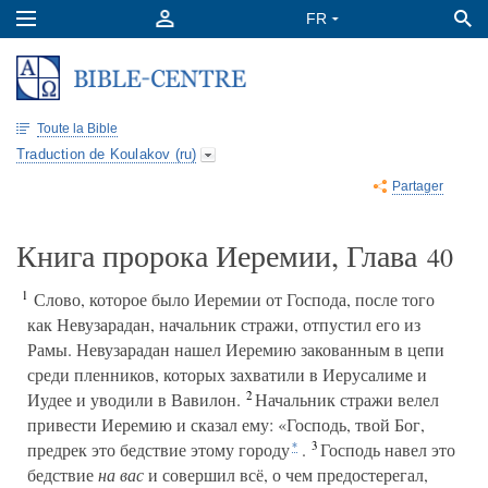
Toute la Bible
Traduction de Koulakov (ru)
Partager
Книга пророка Иеремии, Глава
40
1
Слово, которое было Иеремии от Господа, после того
как Невузарадан, начальник стражи, отпустил его из
Рамы. Невузарадан нашел Иеремию закованным в цепи
среди пленников, которых захватили в Иерусалиме и
2
Иудее и уводили в Вавилон.
Начальник стражи велел
привести Иеремию и сказал ему: «Господь, твой Бог,
3
предрек это бедствие этому городу
.
Господь навел это
*
бедствие
на вас
и совершил всё, о чем предостерегал,