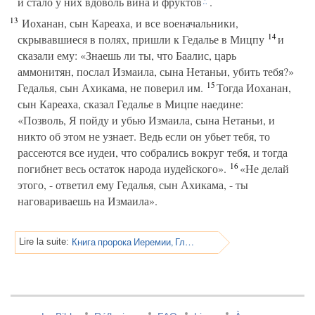
и стало у них вдоволь вина и фруктов
.
13
Иоханан, сын Кареаха, и все военачальники,
14
скрывавшиеся в полях, пришли к Гедалье в Мицпу
и
сказали ему: «Знаешь ли ты, что Баалис, царь
аммонитян, послал Измаила, сына Нетаньи, убить тебя?»
15
Гедалья, сын Ахикама, не поверил им.
Тогда Иоханан,
сын Кареаха, сказал Гедалье в Мицпе наедине:
«Позволь, Я пойду и убью Измаила, сына Нетаньи, и
никто об этом не узнает. Ведь если он убьет тебя, то
рассеются все иудеи, что собрались вокруг тебя, и тогда
16
погибнет весь остаток народа иудейского».
«Не делай
этого, - ответил ему Гедалья, сын Ахикама, - ты
наговариваешь на Измаила».
Книга пророка Иеремии, Глава 41
Lire la suite: