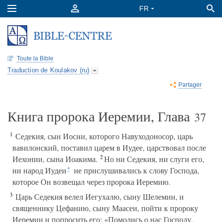
Toute la Bible
Traduction de Koulakov (ru)
Partager
Книга пророка Иеремии, Глава
37
1
Седекия, сын Иосии, которого Навуходоносор, царь
вавилонский, поставил царем в Иудее, царствовал после
2
Иехонии, сына Иоакима.
Но ни Седекия, ни слуги его,
ни народ Иудеи
не прислушивались к слову Господа,
*
которое Он возвещал через пророка Иеремию.
3
Царь Седекия велел Иегухалю, сыну Шелемии, и
священнику Цефанию, сыну Маасеи, пойти к пророку
Иеремии и попросить его: «Помолись о нас Господу,