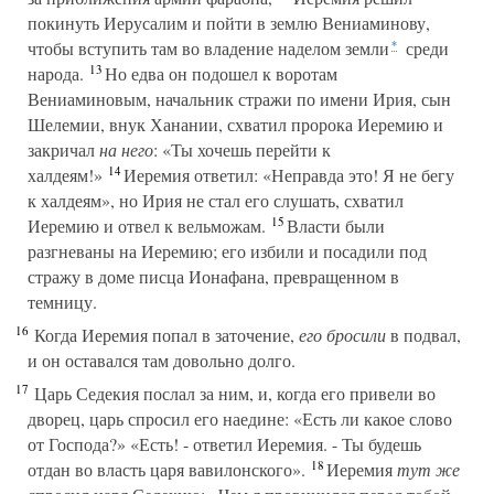
покинуть Иерусалим и пойти в землю Вениаминову,
чтобы вступить там во владение наделом земли
среди
*
13
народа.
Но едва он подошел к воротам
Вениаминовым, начальник стражи по имени Ирия, сын
Шелемии, внук Ханании, схватил пророка Иеремию и
закричал
на него
: «Ты хочешь перейти к
14
халдеям!»
Иеремия ответил: «Неправда это! Я не бегу
к халдеям», но Ирия не стал его слушать, схватил
15
Иеремию и отвел к вельможам.
Власти были
разгневаны на Иеремию; его избили и посадили под
стражу в доме писца Ионафана, превращенном в
темницу.
16
Когда Иеремия попал в заточение,
его бросили
в подвал,
и он оставался там довольно долго.
17
Царь Седекия послал за ним, и, когда его привели во
дворец, царь спросил его наедине: «Есть ли какое слово
от Господа?» «Есть! - ответил Иеремия. - Ты будешь
18
отдан во власть царя вавилонского».
Иеремия
тут же