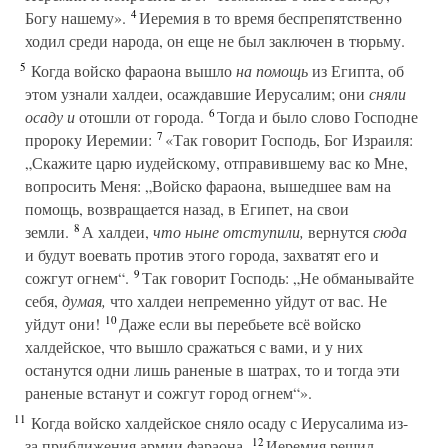
4
Богу нашему».
Иеремия в то время беспрепятственно
ходил среди народа, он еще не был заключен в тюрьму.
5
Когда войско фараона вышло
на помощь
из Египта, об
этом узнали халдеи, осаждавшие Иерусалим; они
сняли
6
осаду и
отошли от города.
Тогда и было слово Господне
7
пророку Иеремии:
«Так говорит Господь, Бог Израиля:
„Скажите царю иудейскому, отправившему вас ко Мне,
вопросить Меня: „Войско фараона, вышедшее вам на
помощь, возвращается назад, в Египет, на свои
8
земли.
А халдеи,
что ныне отступили,
вернутся
сюда
и будут воевать против этого города, захватят его и
9
сожгут огнем“.
Так говорит Господь: „Не обманывайте
себя,
думая,
что халдеи непременно уйдут от вас. Не
10
уйдут они!
Даже если вы перебьете всё войско
халдейское, что вышло сражаться с вами, и у них
останутся одни лишь раненые в шатрах, то и тогда эти
раненые встанут и сожгут город огнем“».
11
Когда войско халдейское сняло осаду с Иерусалима из-
12
за приближения армии фараона,
Иеремия решил