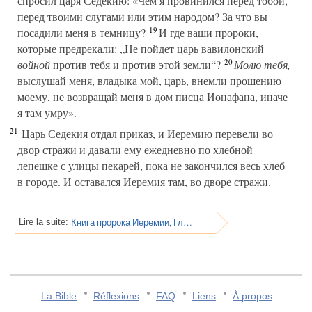
спросил царя Седекию: «Чем я провинился перед тобой,
перед твоими слугами или этим народом? За что вы
19
посадили меня в темницу?
И где ваши пророки,
которые предрекали: „Не пойдет царь вавилонский
20
войной
против тебя и против этой земли“?
Молю тебя,
выслушай меня, владыка мой, царь, внемли прошению
моему, не возвращай меня в дом писца Ионафана, иначе
я там умру».
21
Царь Седекия отдал приказ, и Иеремию перевели во
двор стражи и давали ему ежедневно по хлебной
лепешке с улицы пекарей, пока не закончился весь хлеб
в городе. И оставался Иеремия там, во дворе стражи.
Книга пророка Иеремии, Глава 38
Lire la suite:
La Bible
Réflexions
FAQ
Liens
À propos