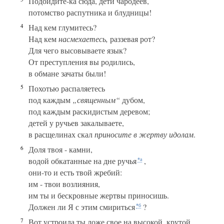
Подойдите-ка сюда, дети чародеев,
потомство распутника и блудницы!
4
Над кем глумитесь?
Над кем
насмехаетесь,
раззевая рот?
Для чего высовываете язык?
От преступления вы родились,
в обмане зачаты были!
5
Похотью распаляетесь
под каждым
„священным“
дубом,
под каждым раскидистым деревом;
детей у ручьев закалываете,
в расщелинах скал
приносите в жертву идолам
.
6
Доля твоя - камни,
водой обкатанные на дне ручья
,
*а
они-то и есть твой жребий:
им - твои возлияния,
им ты и бескровные жертвы приносишь.
Должен ли Я с этим смириться
?
*б
7
Вот устроила ты ложе свое на высокой, крутой