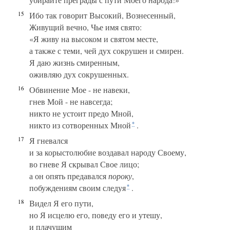
15
Ибо так говорит Высокий, Вознесенный,
Живущий вечно, Чье имя свято:
«Я живу на высоком и святом месте,
а также с теми, чей дух сокрушен и смирен.
Я даю жизнь смиренным,
оживляю дух сокрушенных.
16
Обвинение Мое - не навеки,
гнев Мой - не навсегда;
никто не устоит предо Мной,
никто из сотворенных Мной
.
*
17
Я гневался
и за корыстолюбие воздавал народу Своему,
во гневе Я скрывал Свое лицо;
а он опять предавался
пороку
,
побуждениям своим следуя
.
*
18
Видел Я его пути,
но Я исцелю его, поведу его и утешу,
и плачущим