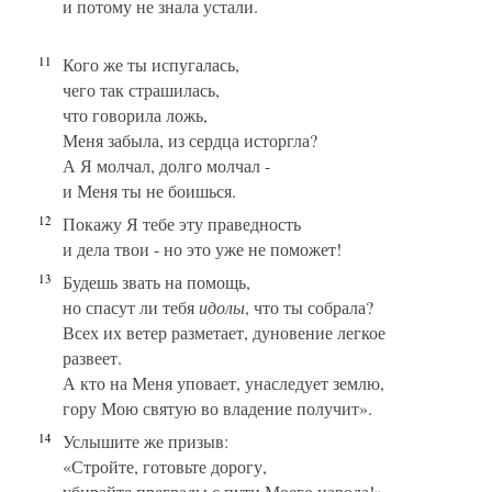
и потому не знала устали.
11
Кого же ты испугалась,
чего так страшилась,
что говорила ложь,
Меня забыла, из сердца исторгла?
А Я молчал, долго молчал -
и Меня ты не боишься.
12
Покажу Я тебе эту праведность
и дела твои - но это уже не поможет!
13
Будешь звать на помощь,
но спасут ли тебя
идолы
, что ты собрала?
Всех их ветер разметает, дуновение легкое
развеет.
А кто на Меня уповает, унаследует землю,
гору Мою святую во владение получит».
14
Услышите же призыв:
«Стройте, готовьте дорогу,
убирайте преграды с пути Моего народа!»