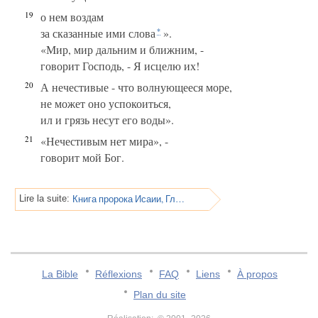
19
о нем воздам
за сказанные ими слова
».
*
«Мир, мир дальним и ближним, -
говорит Господь, - Я исцелю их!
20
А нечестивые - что волнующееся море,
не может оно успокоиться,
ил и грязь несут его воды».
21
«Нечестивым нет мира», -
говорит мой Бог.
Книга пророка Исаии, Глава 58
Lire la suite:
La Bible
Réflexions
FAQ
Liens
À propos
Plan du site