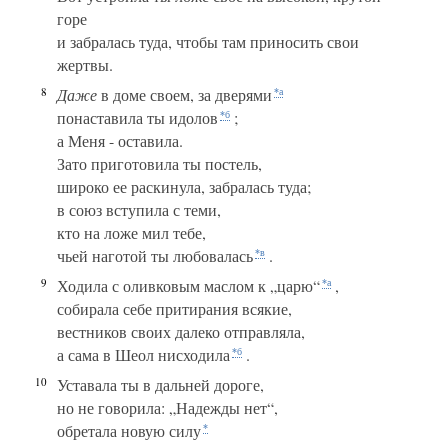
горе
и забралась туда, чтобы там приносить свои
жертвы.
8
Даже
в доме своем, за дверями
*а
понаставила ты идолов
;
*б
а Меня - оставила.
Зато приготовила ты постель,
широко ее раскинула, забралась туда;
в союз вступила с теми,
кто на ложе мил тебе,
чьей наготой ты любовалась
.
*в
9
Ходила с оливковым маслом к „царю“
,
*а
собирала себе притирания всякие,
вестников своих далеко отправляла,
а сама в Шеол нисходила
.
*б
10
Уставала ты в дальней дороге,
но не говорила: „Надежды нет“,
обретала новую силу
*