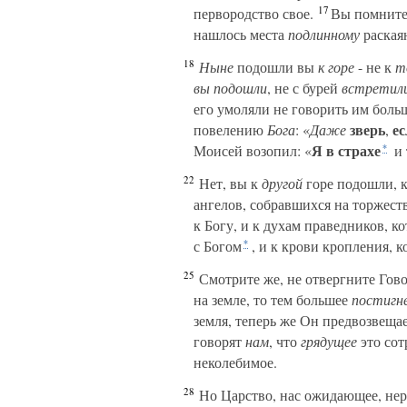
17
первородство свое.
Вы помните,
нашлось места
подлинному
раска
18
Ныне
подошли вы
к горе
- не к
т
вы подошли
, не с бурей
встретил
его умоляли не говорить им больш
зверь
ес
повелению
Бога
: «
Даже
,
Я в страхе
Моисей возопил: «
и 
*
22
Нет, вы к
другой
горе подошли, 
ангелов, собравшихся на торжест
к Богу, и к духам праведников, к
с Богом
, и к крови кропления, 
*
25
Смотрите же, не отвергните Гов
на земле, то тем большее
постигн
земля, теперь же Он предвозвеща
говорят
нам
, что
грядущее
это сот
неколебимое.
28
Но Царство, нас ожидающее, не