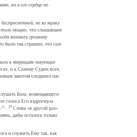
зами, но
в его сердце
не
е
беспросветной
, не ко мраку
столь мощно
, что слышавшие
огда
внимать
грозному
о было так страшно, что
сам
ишли
к мириадам
ликующих
сах, и к
Самому
Судии всех,
новым заветом соединил нас
 слушать
Бога
, возвещавшего
от голоса Его вздрогнула
27
»
.
Слова «в другой раз»
*б
оять
, дабы осталось только
ога и служить Ему так, как