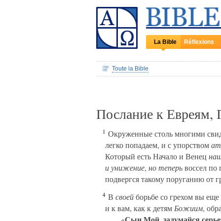
La Bible
Réflexions
Toute la Bible
Послание к Евреям, 
1
Окруженные столь многими сви
легко попадаем, и с упорством
ат
Который есть Начало и Венец
на
и унижение
,
но теперь
воссел по 
подвергся такому поруганию от г
4
В
своей
борьбе со грехом вы еще
и к вам, как к детям
Божиим
, об
Сын Мой
задумайся серье
«
,