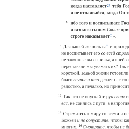
когда наставляет
тебя Го
*б
и не отчаивайся
когда Он т
,
ибо того и воспитывает Гос
6
и всякого сыном
при
Своим
строго наказывает
».
*
7
Для вашей же пользы
и приходи
*
не воспитывает его
со всей стро
не законные вы сыновья, а внебр
переставали мы уважать их? Так 
короткой,
земной
жизни готовили 
благо
вечное и что
делает нас со
радостью, а печалью, но приносит
12
Так что не опускайте рук
своих
и
вас
, не сбились с пути, а напрот
14
Стремитесь к миру со всеми и 
Божьей
и не допустите
, чтобы к
16
многих.
Смотрите
, чтобы не 