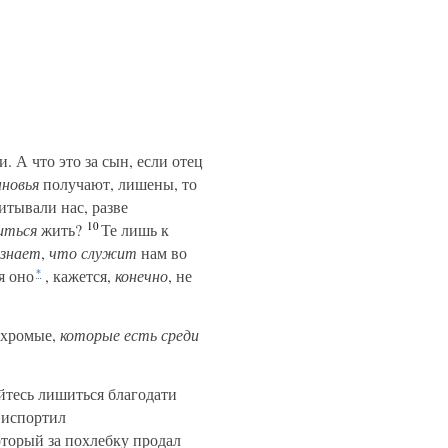
и. А что это за сын, если отец
новья
получают, лишены, то
тывали нас, разве
10
иться
жить?
Те лишь к
знает
,
что служит
нам во
я оно
, кажется,
конечно
, не
*
 хромые,
которые есть среди
тесь лишиться благодати
и испортил
который за похлебку продал