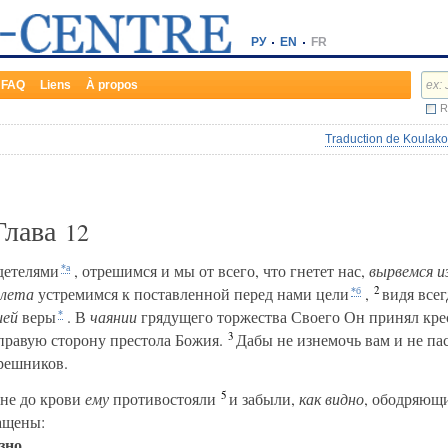
РУ
EN
FR
FAQ
Liens
À propos
R
Traduction de Koulako
Глава
12
детелями
, отрешимся и мы от всего, что гнетет нас,
вырвемся и
*а
2
лета
устремимся к поставленной перед нами цели
,
видя всег
*б
шей
веры
. В
чаянии
грядущего торжества Своего Он принял кре
*
3
правую сторону престола Божия.
Дабы не изнемочь вам и не пас
решников.
5
 не до крови
ему
противостояли
и забыли,
как видно
, ободряющи
ращены:
зно
,