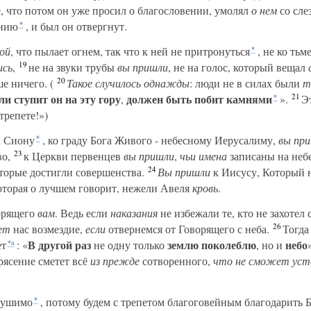
 что потом он уже просил о благословении, умолял
о нем
со сле
янию
, и был он отвергнут.
*
ой
, что пылает огнем, так что к ней не притронуться
, не ко тьм
*
19
ись
,
не на звуки трубы
вы пришли
, не на голос, который вещал
20
е ничего. (
Такое случилось однажды
: люди не в силах были
т
21
ли ступит он на эту гору
должен быть побит камнями
,
».
Эт
*
трепете!»)
к Сиону
, ко граду Бога Живого - небесному Иерусалиму,
вы пр
*
23
во,
к Церкви первенцев
вы пришли
,
чьи имена
записаны на небе
24
оторые достигли совершенства.
Вы пришли
к Иисусу, Который 
которая о лучшем говорит, нежели Авеля
кровь
.
орящего
вам
. Ведь если
наказания
не избежали те, кто не захотел
26
ет
нас возмездие,
если
отвернемся от Говорящего с неба.
Тогда 
В другой раз
землю поколеблю
небо
ет
: «
не одну только
, но и
*а
рясение сметет всё
из прежде
сотворенного,
что не сможет уст
рушимо
, потому будем с трепетом благоговейным благодарить Б
*