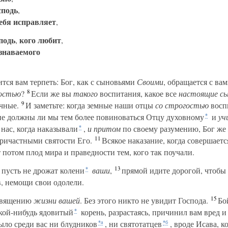
сподь
,
ебя исправляет
,
подь
кого любит
,
,
знаваемого
тся вам терпеть: Бог, как с сыновьями
Своими
, обращается с вам
8
гостью
?
Если же вы
такого
воспитания, какое все
настоящие сы
9
ачные.
И заметьте: когда земные наши отцы
со строгостью
воспи
не должны ли мы тем более повиноваться Отцу духовному
и
уч
*
нас, когда наказывали
,
и притом
по своему разумению, Бог же
*
11
причастными святости Его.
Всякое наказание, когда совершаетс
 потом плод мира и праведности тем, кого так поучали.
13
 пусть не дрожат колени
ваши
,
прямой идите дорогой, чтобы
*
ив, немощи свои одолели.
15
освящению
жизни вашей
. Без этого никто не увидит Господа.
Бой
акой-нибудь ядовитый
корень, разрастаясь, причинил вам вред 
*
было среди вас ни блудников
, ни святотатцев
, вроде Исава, 
*а
*б