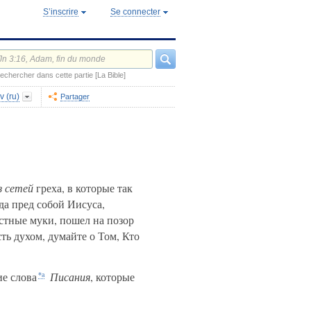
S’inscrire
Se connecter
echercher dans cette partie [La Bible]
v (ru)
Partager
з сетей
греха, в которые так
да пред собой Иисуса,
стные муки, пошел на позор
ть духом, думайте о Том, Кто
е слова
Писания
, которые
*а