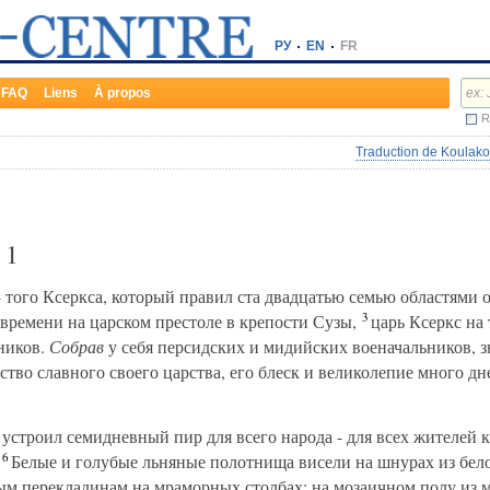
РУ
EN
FR
FAQ
Liens
À propos
R
Traduction de Koulako
а
1
 того Ксеркса, который правил ста двадцатью семью областями 
3
времени на царском престоле в крепости Сузы,
царь Ксеркс на 
ников.
Собрав
у себя персидских и мидийских военачальников, з
ство славного своего царства, его блеск и великолепие много д
 устроил семидневный пир для всего народа - для всех жителей 
6
Белые и голубые льняные полотнища висели на шнурах из бел
ым перекладинам на мраморных столбах; на мозаичном полу из 