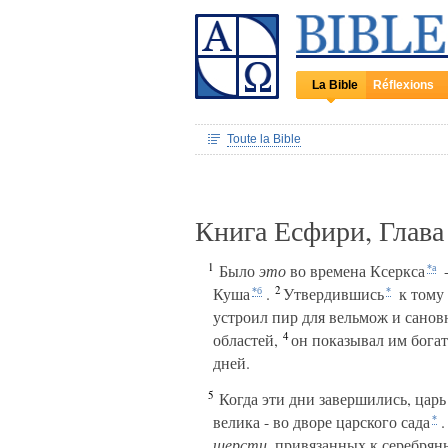
La Bible
Réflexions
Toute la Bible
Книга Есфири, Глав
1
Было
это
во времена Ксеркса
-
*а
2
Куша
.
Утвердившись
к тому 
*б
*
устроил пир для вельмож и санов
4
областей,
он показывал им богат
дней.
5
Когда эти дни завершились, царь
велика - во дворе царского сада
.
*
шерсти
, привязанных к серебрян