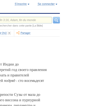
S’inscrire
Se connecter
echercher dans cette partie [La Bible]
v (ru)
Partager
от Индии до
третий год своего правления
нать и правителей
ней
подряд
- сто восемьдесят
крепости Сузы от мала до
ого виссона и пурпурной
мрамора, перламутра и