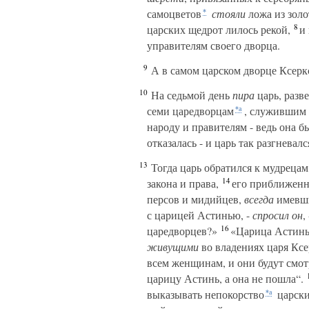
самоцветов
стояли
ложа из золо
*
8
царских щедрот лилось рекой,
и 
управителям своего дворца.
9
А в самом царском дворце Ксерк
10
На седьмой день
пира
царь, разв
семи царедворцам
, служившим
*а
народу и правителям - ведь она б
отказалась - и царь так разгневалс
13
Тогда царь обратился к мудрецам
14
закона и права,
его приближенн
персов и мидийцев,
всегда
имевши
с царицей Астинью, -
спросил он
,
16
царедворцев?»
«Царица Астинь 
живущими
во владениях царя Ксе
всем женщинам, и они будут смот
царицу Астинь, а она не пошла“.
выказывать непокорство
царски
*а