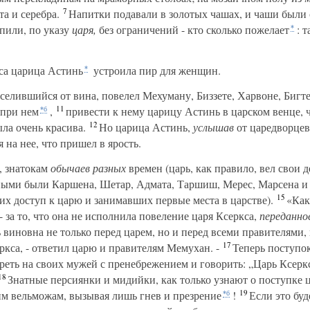
7
та и серебра.
Напитки подавали в золотых чашах, и чаши были 
пили, по указу
царя,
без ограничений - кто сколько пожелает
: 
*
са царица Астинь
устроила пир для женщин.
*
еселившийся от вина, повелел Мехуману, Биззете, Харвоне, Бигте,
11
 при нем
,
привести к нему царицу Астинь в царском венце, ч
*б
12
ыла очень красива.
Но царица Астинь,
услышав
от царедворцев
я на нее, что пришел в ярость.
, знатокам
обычаев разных
времен (царь, как правило, вел свои 
ыми были Каршена, Шетар, Адмата, Таршиш, Мерес, Марсена и 
15
х доступ к царю и занимавших первые места в царстве).
«Как 
 - за то, что она не исполнила повеление царя Ксеркса,
переданно
виновна не только перед царем, но и перед всеми правителями,
17
ркса, - ответил царю и правителям Мемухан. -
Теперь поступок
реть на своих мужей с пренебрежением и говорить: „Царь Ксеркс
18
Знатные персиянки и мидийки, как только узнают о поступке 
19
м вельможам, вызывая лишь гнев и презрение
!
Если это буд
*б