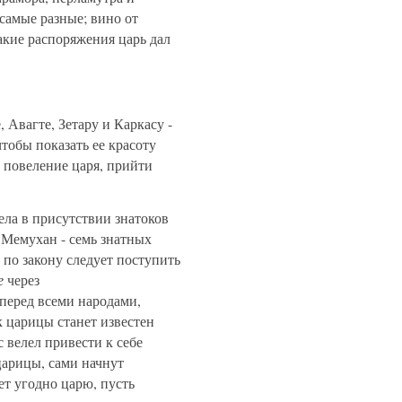
самые разные; вино от
такие распоряжения царь дал
 Авагте, Зетару и Каркасу -
тобы показать ее красоту
 повеление царя, прийти
дела в присутствии знатоков
Мемухан - семь знатных
по закону следует поступить
е
через
 перед всеми народами,
 царицы станет известен
 велел привести к себе
царицы, сами начнут
ет угодно царю, пусть