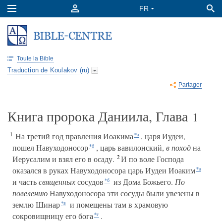
Toute la Bible
Traduction de Koulakov (ru)
Partager
Книга пророка Даниила, Глава
1
1
На третий год правления Иоакима
, царя Иудеи,
*а
пошел Навуходоносор
, царь вавилонский,
в поход
на
*б
2
Иерусалим и взял его в осаду.
И по воле Господа
оказался в руках Навуходоносора царь Иудеи Иоаким
*а
и часть
священных
сосудов
из Дома Божьего.
По
*б
повелению
Навуходоносора эти сосуды были увезены в
землю Шинар
и помещены там в храмовую
*в
сокровищницу его бога
.
*г