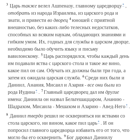
3
Царь
также
велел Ашпеназу, главному царедворцу
,
*
отобрать
из народа Израилева, из царского рода и
4
знати, и привести
во дворец
юношей с приятной
внешностью, без каких-либо телесных недостатков,
способных ко всяким наукам, обладающих знаниями и
гибким умом. Их, годных для службы в царском дворце,
необходимо было обучить языку и письму
5
вавилонскому.
Царь распорядился, чтобы каждый день
им подавали яства с царского стола и такое же вино,
какое пил он сам. Обучать их должны были три года, а
6
затем их ожидала царская служба.
Среди них были и
Даниил, Анания, Мисаил и Азария -
все они были
из
7
рода Иудина
.
Главный царедворец дал им
другие
*
имена: Даниила он назвал Бельтешаццаром, Ананию -
Шадрахом, Мисаила - Мешахом и Азарию - Авед-Него
.
*
8
Даниил
твердо
решил не оскверняться ни яствами со
стола царского, ни вином, какое пил царь
. И он
*
попросил главного царедворца избавить его от того, что
9
могло бы его осквернить.
Бог даровал Даниилу