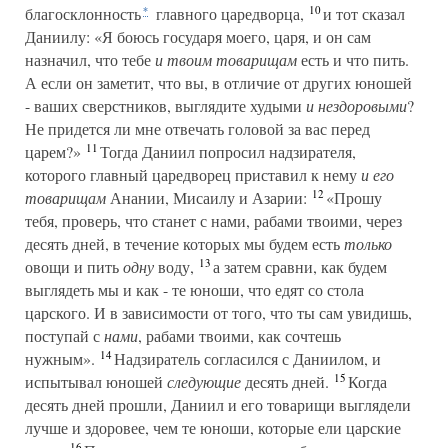
10
благосклонность
главного царедворца,
и тот сказал
*
Даниилу: «Я боюсь государя моего, царя, и он сам
назначил, что тебе
и твоим товарищам
есть и что пить.
А если он заметит, что вы, в отличие от других юношей
- ваших сверстников, выглядите худыми
и нездоровыми
?
Не придется ли мне отвечать головой за вас перед
11
царем?»
Тогда Даниил попросил надзирателя,
которого главный царедворец приставил к нему
и его
12
товарищам
Анании, Мисаилу и Азарии:
«Прошу
тебя, проверь, что станет с нами, рабами твоими, через
десять дней, в течение которых мы будем есть
только
13
овощи и пить
одну
воду,
а затем сравни, как будем
выглядеть мы и как - те юноши, что едят со стола
царского. И в зависимости от того, что ты сам увидишь,
поступай с
нами
, рабами твоими, как сочтешь
14
нужным».
Надзиратель согласился с Даниилом, и
15
испытывал юношей
следующие
десять дней.
Когда
десять дней прошли, Даниил и его товарищи выглядели
лучше и здоровее, чем те юноши, которые ели царские
16