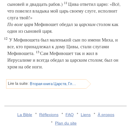
11
сыновей и двадцать рабов.)
Цива ответил царю: «Всё,
что повелел владыка мой царь своему слуге, исполнит
слуга твой!»
По воле царя
Мефивошет обедал за
царским
столом как
один из сыновей царя.
12
У Мефивошета был маленький сын по имени Миха, и
все, кто принадлежал к дому Цивы, стали слугами
13
Мефивошета.
Сам Мефивошет так и жил в
Иерусалиме и всегда обедал за царским столом; был он
хром на обе ноги.
Вторая книга Царств, Глава 10
Lire la suite:
La Bible
Réflexions
FAQ
Liens
À propos
Plan du site