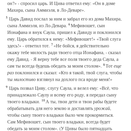
он?» - спросил царь. И Цива ответил ему: «Он в доме
Махира, сына Аммиэля, в Ло-Деваре».
5
Царь Давид послал за ним и забрал его из дома Махира,
6
сына Аммиэля, из Ло-Девара.
Мефивошет, сын
Ионафана и внук Саула, пришел к Давиду и поклонился
ему. Царь обратился к нему: «Мефивошет!» «Твой слуга
7
здесь!» - ответил тот.
«Не бойся, я действительно
окажу тебе милость ради твоего отца Ионафана, - сказал
ему Давид. - Я верну тебе все поля твоего деда Саула, а
8
сам ты всегда будешь обедать за моим столом».
Тот
еще
раз
поклонился и сказал: «Кто я такой, твой слуга, чтобы
ты
милостиво
взглянул на дохлого пса вроде меня!»
9
Царь позвал Циву, слугу Саула, и велел ему: «Всё, что
принадлежало Саулу и всему его роду, я передал сыну
10
твоего владыки.
А ты, твои дети и твои рабы будете
обрабатывать для него землю и доставлять
урожай
,
чтобы сыну твоего владыки было чем прокормиться.
Сам Мефивошет, сын твоего владыки, всегда будет
обедать за моим столом». (У Цивы было пятнадцать