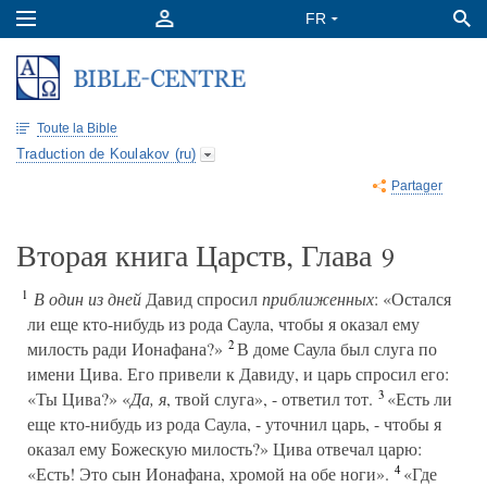
Toute la Bible
Traduction de Koulakov (ru)
Partager
Вторая книга Царств, Глава
9
1
В один из дней
Давид спросил
приближенных
: «Остался
ли еще кто-нибудь из рода Саула, чтобы я оказал ему
2
милость ради Ионафана?»
В доме Саула был слуга по
имени Цива. Его привели к Давиду, и царь спросил его:
3
«Ты Цива?» «
Да, я
, твой слуга», - ответил тот.
«Есть ли
еще кто-нибудь из рода Саула, - уточнил царь, - чтобы я
оказал ему Божескую милость?» Цива отвечал царю:
4
«Есть! Это сын Ионафана, хромой на обе ноги».
«Где