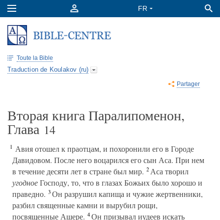
Toute la Bible
Traduction de Koulakov (ru)
Partager
Вторая книга Паралипоменон,
Глава
14
1
Авия отошел к праотцам, и похоронили его в Городе
Давидовом. После него воцарился его сын Аса. При нем
2
в течение десяти лет в стране был мир.
Аса творил
угодное
Господу, то, что в глазах Божьих было хорошо и
3
праведно.
Он разрушил капища и чужие жертвенники,
разбил священные камни и вырубил рощи,
4
посвященные Ашере.
Он призывал иудеев искать