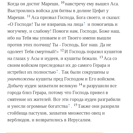
10
Когда он достиг Мареши,
навстречу ему вышел Аса.
Выстроились войска для битвы в долине Цефат у
11
Мареши.
Аса призвал Господа, Бога своего, и сказал:
«О Господи! Ты не взираешь на лица
и помогаешь и
*
могучему, и слабому! Помоги нам, Господи, Боже наш,
ибо на Тебя мы уповаем и от Твоего имени вышли
против этих полчищ! Ты - Господь, Бог наш. Да не
12
одолеет Тебя смертный!»
И Господь поразил кушитов
13
на глазах у Асы и иудеев, и кушиты бежали.
Аса со
своим войском преследовал их до самого Герара и
истребил их полностью
. Так были сокрушены
и
*
уничтожены
кушиты пред Господом и Его войском.
14
Добычу иудеи захватили великую
и разрушили все
города близ Герара, потому что Господь привел в
смятение их жителей. Все эти города иудеи разграбили
15
и унесли огромные богатства
.
Также они разорили
*
стойбища пастухов, захватив множество овец и
верблюдов, и возвратились в Иерусалим.