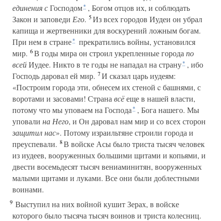
единения с
Господом
, Богом отцов их, и соблюдать
*
5
Закон и заповеди
Его
.
Из всех городов Иудеи он убрал
капища и жертвенники для воскурений ложным богам.
При нем в стране
прекратились войны, установился
*
6
мир.
В годы мира он строил укрепленные города
по
всей
Иудее. Никто в те годы не нападал на страну
, ибо
*
7
Господь даровал ей мир.
И сказал царь иудеям:
«Построим города эти, обнесем их стеной c башнями, с
воротами и засовами! Страна
всё
еще в нашей власти,
потому что мы уповаем на Господа
, Бога нашего. Мы
*
уповали
на Него
, и Он даровал нам мир и со всех сторон
защитил нас
». Потому израильтяне строили города и
8
преуспевали.
В войске Асы было триста тысяч человек
из иудеев, вооруженных большими щитами и копьями, и
двести восемьдесят тысяч вениаминитян, вооруженных
малыми щитами и луками. Все они были доблестными
воинами.
9
Выступил на них войной кушит Зерах, в войске
которого было тысяча тысяч воинов и триста колесниц.