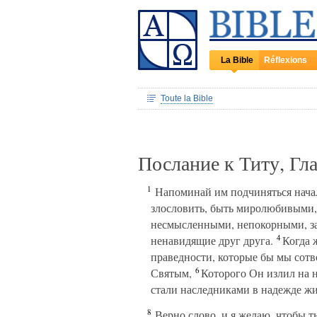
La Bible
Réflexions
Toute la Bible
Послание к Титу, Гл
1
Напоминай им подчиняться началь
злословить, быть миролюбивыми, 
несмысленными, непокорными, за
4
ненавидящие друг друга.
Когда ж
праведности, которые бы мы сотв
6
Святым,
Которого Он излил на н
стали наследниками в надежде жи
8
Верно слово, и я желаю, чтобы ты