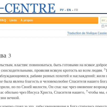
РУ
EN
FR
FAQ
Liens
À propos
R
Traduction de l'évêque Cassie
ава
3
ствам, властям: повиноваться, быть готовыми на всякое доброе
3
снисходительными, проявляя всякую кротость ко всем людям.
И
блуждающимися, рабами разных похотей и наслаждений; жили в 
е была явлена благость и человеколюбие Спасителя нашего Бога
орили, но по Своей милости, Он спас нас чрез омовение возрож
7
ас обильно чрез Иисуса Христа, Спасителя нашего,
чтобы мы, 
зни вечной.
 крепко стоял за это, дабы уверовавшие в Бога старались преусп