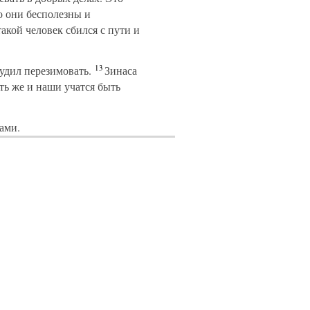
о они бесполезны и
такой человек сбился с пути и
13
удил перезимовать.
Зинаса
ь же и наши учатся быть
ами.