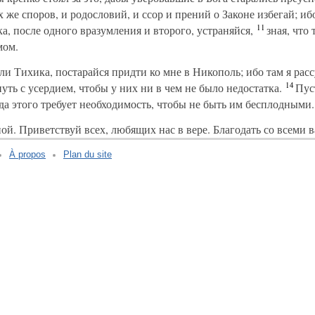
же споров, и родословий, и ссор и прений о Законе избегай; иб
11
а, после одного вразумления и второго, устраняйся,
зная, что 
мом.
и Тихика, постарайся придти ко мне в Никополь; ибо там я расс
14
уть с усердием, чтобы у них ни в чем не было недостатка.
Пуст
а этого требует необходимость, чтобы не быть им бесплодными.
ой. Приветствуй всех, любящих нас в вере. Благодать со всеми в
À propos
Plan du site