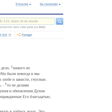
S’inscrire
Se connecter
echercher dans cette partie [La Bible]
n (ru)
Partager
2
 дело,
никого не
бо были некогда и мы
злобе и зависти, гнусные,
5
, -
то не делами
дения и обновления Духом
оправданные Его благодатью,
евать в добрых делах. Это