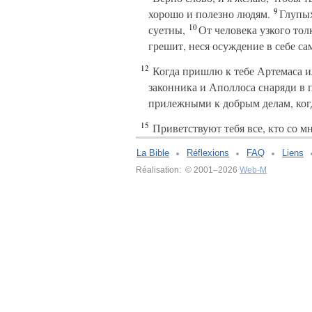
9
хорошо и полезно людям.
Глупых 
10
суетны,
От человека узкого толк
грешит, неся осуждение в себе са
12
Когда пришлю к тебе Артемаса ил
законника и Аполлоса снаряди в п
прилежными к добрым делам, когд
15
Приветствуют тебя все, кто со мн
La Bible
Réflexions
FAQ
Liens
Réalisation: © 2001–2026
Web-M
v:2.0.3.107