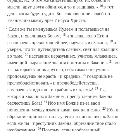
16
мысли, друг друга обвиняя, а то и защищая, -
в тот
день, когда будет судить Бог сокровенное людей по
Евангелию моему чрез Иисуса Христа.
17
Если же ты именуешься Иудеем и полагаешься на
18
Закон, и хвалишься Богом,
и знаешь волю Его и
19
различаешь превосходнейшее, научаясь из Закона,
и
уверен, что ты путеводитель слепых, свет для ходящих
20
во тьме,
наставник неразумных, учитель младенцев,
21
имеющий выражение знания и истины в Законе, -
вот
ты, который учишь другого, себя самого не учишь:
22
проповедуешь не красть - и крадешь;
говоришь не
прелюбодействовать - и прелюбодействуешь;
23
гнушаешься идолов - и грабишь их храмы!
Ты,
который хвалишься Законом, преступлением Закона
24
бесчестишь Бога!
Ибо имя Божие из-за вас в
25
поношении между язычниками, как написано.
Ибо и
обрезание приносит пользу, если ты исполняешь Закон:
если же ты - преступник Закона, обрезание твое стало
26
необрезанием.
Поэтому, если необрезанный