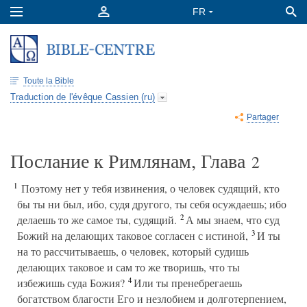
Toute la Bible
Traduction de l'évêque Cassien (ru)
Partager
Послание к Римлянам, Глава
2
1
Поэтому нет у тебя извинения, о человек судящий, кто
бы ты ни был, ибо, судя другого, ты себя осуждаешь; ибо
2
делаешь то же самое ты, судящий.
А мы знаем, что суд
3
Божий на делающих таковое согласен с истиной,
И ты
на то рассчитываешь, о человек, который судишь
делающих таковое и сам то же творишь, что ты
4
избежишь суда Божия?
Или ты пренебрегаешь
богатством благости Его и незлобием и долготерпением,