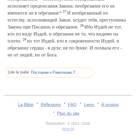
исполняет предписания Закона, необрезание его не
27
вменится ли в обрезание?
И необрезанный по
естеству, исполняющий Закон, осудит тебя, преступника
28
Закона при Писании и обрезании.
Ибо Иудей не тот,
кто по виду Иудей, и обрезание не то, что видимо на
29
плоти;
но тот Иудей, кто в сокровенности Иудей, и
обрезание сердца - в духе, не по букве. И похвала его -
не от людей, но от Бога.
Послание к Римлянам, Глава 3
Lire la suite:
La Bible
Réflexions
FAQ
Liens
À propos
Plan du site
Réalisation: © 2001–2026
Web-M
v:2.0.3.107