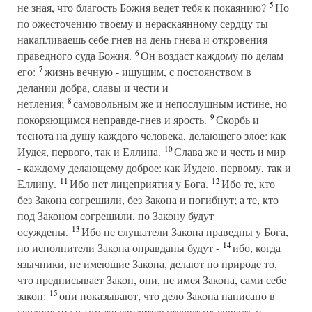
5
не зная, что благость Божия ведет тебя к покаянию?
Но
по ожесточению твоему и нераскаянному сердцу ты
накапливаешь себе гнев на день гнева и откровения
6
праведного суда Божия.
Он воздаст каждому по делам
7
его:
жизнь вечную - ищущим, с постоянством в
делании добра, славы и чести и
8
нетления;
самовольным же и непослушным истине, но
9
покоряющимся неправде-гнев и ярость.
Скорбь и
теснота на душу каждого человека, делающего злое: как
10
Иудея, первого, так и Еллина.
Слава же и честь и мир
- каждому делающему доброе: как Иудею, первому, так и
11
12
Еллину.
Ибо нет лицеприятия у Бога.
Ибо те, кто
без Закона согрешили, без Закона и погибнут; а те, кто
под Законом согрешили, по Закону будут
13
осуждены.
Ибо не слушатели Закона праведны у Бога,
14
но исполнители Закона оправданы будут -
ибо, когда
язычники, не имеющие Закона, делают по природе то,
что предписывает Закон, они, не имея Закона, сами себе
15
закон:
они показывают, что дело Закона написано в
сердцах их: о том же свидетельствуют их совесть и