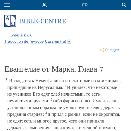
Toute la Bible
Traduction de l'évêque Cassien (ru)
Partager
Евангелие от Марка, Глава
7
1
И сходятся к Нему фарисеи и некоторые из книжников,
2
пришедшие из Иерусалима.
И увидев, что некоторые
из учеников Его едят хлеб нечистыми, то есть
3
неумытыми, руками,
(ибо фарисеи и все Иудеи, если
установленным образом не умоют рук, не едят, держась
4
предания старцев;
и придя с рынка, если не окропятся,
не едят; есть и многое другое, чего они приняли
держаться: омовения чаш и кружек и медной посуды),