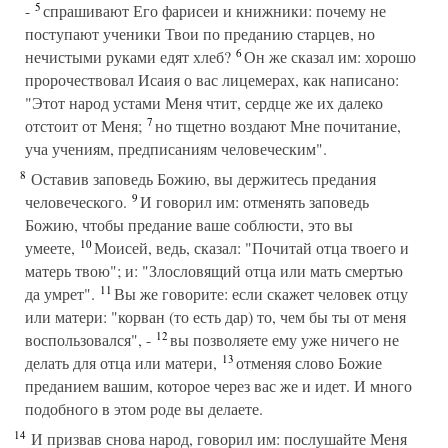
5
-
спрашивают Его фарисеи и книжники: почему не
поступают ученики Твои по преданию старцев, но
6
нечистыми руками едят хлеб?
Он же сказал им: хорошо
пророчествовал Исаия о вас лицемерах, как написано:
"Этот народ устами Меня чтит, сердце же их далеко
7
отстоит от Меня;
но тщетно воздают Мне почитание,
уча учениям, предписаниям человеческим".
8
Оставив заповедь Божию, вы держитесь предания
9
человеческого.
И говорил им: отменять заповедь
Божию, чтобы предание ваше соблюсти, это вы
10
умеете,
Моисей, ведь, сказал: "Почитай отца твоего и
матерь твою"; и: "Злословящий отца или мать смертью
11
да умрет".
Вы же говорите: если скажет человек отцу
или матери: "корван (то есть дар) то, чем бы ты от меня
12
воспользовался", -
вы позволяете ему уже ничего не
13
делать для отца или матери,
отменяя слово Божие
преданием вашим, которое через вас же и идет. И много
подобного в этом роде вы делаете.
14
И призвав снова народ, говорил им: послушайте Меня