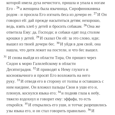
которой имела духа нечистого, пришла и упала к ногам
26
Его -
а женщина была язычница, Сирофиникиянка
27
родом - и просила Его изгнать беса из дочери ее.
И Он
говорил ей: дай прежде насытиться детям; нехорошо,
28
ведь, взять хлеб у детей и бросить собакам.
Она же
ответила Ему: да, Господи; и собаки едят под столом
29
крошки у детей.
И сказал Он ей: за это слово, иди;
30
вышел из твоей дочери бес.
И уйдя в дом свой, она
нашла, что дитя лежит на постели, и что бес вышел.
31
И снова выйдя из области Тира, Он пришел через
Сидон к морю Галилейскому в области
32
Десятиградия.
И приводят к Нему глухого и
косноязычного и просят Его возложить на него
33
руку.
И отведя его в сторону от толпы и оставшись с
ним наедине, Он вложил пальцы Свои в уши его и,
34
плюнув, коснулся языка его;
и подняв глаза к небу,
тяжело вздохнул и говорит ему: эффафа, то есть
35
откройся.
И открылись его уши, и тотчас разрешились
36
узы языка его, и он стал говорить правильно.
И