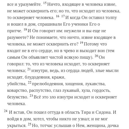
15
все и уразумейте.
Ничто, входящее в человека извне,
не может осквернить его; но то, что исходит из человека,
16
17
то оскверняет человека.
И когда Он оставил толпу
и вошел в дом, спрашивали Его ученики Его о
18
притче.
И Он говорит им: неужели и вы еще не
разумеете? Не понимаете, что ничто, извне входящее в
19
человека, не может осквернить его?
Потому что
входит не в его сердце, но в чрево и выходит вон (тем
20
самым Он объявляет чистой всякую пищу).
Он
говорил: то, что из человека исходит, то оскверняет
21
человека;
изнутри, ведь, из сердца людей, злые мысли
исходят, блудодеяния, кражи,
22
убийства,
прелюбодеяния, хищения, лукавства,
коварство, распутство, глаз лукавый, хула, гордость,
23
безумство.
Всё это зло изнутри исходит и оскверняет
человека.
24
И встав, Он пошел оттуда в область Тира и Сидона. И
войдя в дом, хотел, чтобы никто не узнал; и не мог
25
укрыться.
Но, тотчас услышав о Нем, женщина, дочка