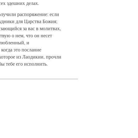
сех здешних делах.
олучили распоряжение: если
удники для Царства Божия;
зающийся за вас в молитвах,
твую о нем, что он несет
злюбленный, и
когда это послание
 которое из Лаодикии, прочли
ы тебе его исполнить.