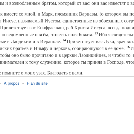
 и возлюбленным братом, который от вас: они вас известят о в
к вместе со мной, и Марк, племянник Варнавы, (о котором вы п
 Иисус, называемый Иустом, единственные из обрезанных сотр
Приветствует вас Епафрас ваш, раб Христа Иисуса, всегда подви
13
 осведомленные о всём, что есть воля Божия.
Ибо я свидетельс
14
орые в Лаодикии и в Иераполе.
Приветствует вас Лука, врач во
16
ских братьев и Нимфу и церковь, собирающуюся в её доме.
И 
 чтобы оно было прочитано и в церкви Лаодикийцев, и чтобы то,
внимателен к тому служению, которое ты принял в Господе, чтоб
 помните о моих узах. Благодать с вами.
À propos
Plan du site