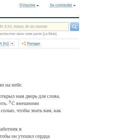
S’inscrire
Se connecter
echercher dans cette partie [La Bible]
n (ru)
Partager
ин на небе.
открыл нам дверь для слова,
5
ить.
С внешними
солью, чтобы знать вам, как
работник в
чтобы он утешил сердца