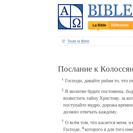
La Bible
Réflexions
Toute la Bible
Послание к Колосся
1
Господи, давайте рабам то, что по
2
В молитве будьте постоянны, бод
возвестить тайну Христову, за кот
поступайте мудро, дорожа времен
должно отвечать каждому.
7
О всём том, что касается меня, 
8
Господе,
которого я для того им