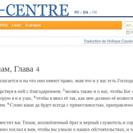
РУ
EN
FR
FAQ
Liens
À propos
R
Traduction de l'évêque Cassie
нам, Глава
4
лагается и на что они имеют право, зная что и у вас есть Господ
3
рствуя в ней с благодарением,
молясь также и о нас, чтобы Бог 
4
орую я и в узах,
чтобы я явил её так, как мне должно её возвест
6
ем.
Слово ваше да будет всегда с приветливостью, приправлено 
известит вас Тихик, возлюбленный брат и верный служитель и со
енно послал к вам, чтобы вы узнали о наших обстоятельствах, и 