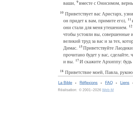
9
ваши,
вместе с Онисимом, верным
10
Приветствует вас Аристарх, узни
11
он придет к вам, примите его),
и
12
они стали для меня утешением.
чтобы устояли вы, совершенные и
великий труд за вас и за тех, кот
15
Димас.
Приветствуйте Лаодикий
прочитано будет у вас, сделайте,
17
и вы.
И скажите Архиппу: будь 
18
Приветствие моей, Павла, рукою:
La Bible
Réflexions
FAQ
Liens
Réalisation: © 2001–2026
Web-M
v:2.0.3.107