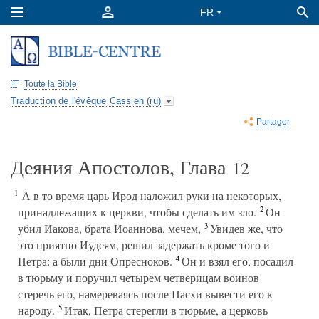
Toute la Bible
Traduction de l'évêque Cassien (ru)
Partager
Деяния Апостолов, Глава
12
1
А в то время царь Ирод наложил руки на некоторых,
2
принадлежащих к церкви, чтобы сделать им зло.
Он
3
убил Иакова, брата Иоаннова, мечем,
Увидев же, что
это приятно Иудеям, решил задержать кроме того и
4
Петра: а были дни Опресноков.
Он и взял его, посадил
в тюрьму и поручил четырем четверицам воинов
стеречь его, намереваясь после Пасхи вывести его к
5
народу.
Итак, Петра стерегли в тюрьме, а церковь