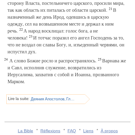
сторону Власта, постельничего царского, просили мира,
21
так как область их питалась от области царской.
В
назначенный же день Ирод, одевшись в царскую
одежду, сел на возвышенном месте и держал к ним
22
речь.
А народ восклицал: голос бога, а не
23
человека!
И тотчас поразил его ангел Господень за то,
что не воздал он славы Богу, и, изъеденный червями, он
испустил дух.
24
25
А слово Божие росло и распространялось.
Варнава же
и Савл, исполнив служение, возвратились из
Иерусалима, захватив с собой и Иоанна, прозванного
Марком.
Деяния Апостолов, Глава 13
Lire la suite:
La Bible
Réflexions
FAQ
Liens
À propos