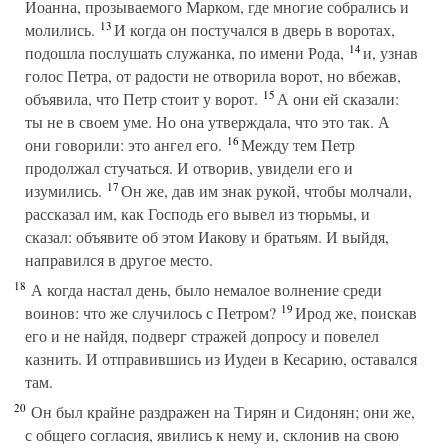
Иоанна, прозываемого Марком, где многие собрались и
13
молились.
И когда он постучался в дверь в воротах,
14
подошла послушать служанка, по имени Рода,
и, узнав
голос Петра, от радости не отворила ворот, но вбежав,
15
объявила, что Петр стоит у ворот.
А они ей сказали:
ты не в своем уме. Но она утверждала, что это так. А
16
они говорили: это ангел его.
Между тем Петр
продолжал стучаться. И отворив, увидели его и
17
изумились.
Он же, дав им знак рукой, чтобы молчали,
рассказал им, как Господь его вывел из тюрьмы, и
сказал: объявите об этом Иакову и братьям. И выйдя,
направился в другое место.
18
А когда настал день, было немалое волнение среди
19
воинов: что же случилось с Петром?
Ирод же, поискав
его и не найдя, подверг стражей допросу и повелел
казнить. И отправившись из Иудеи в Кесарию, оставался
там.
20
Он был крайне раздражен на Тирян и Сидонян; они же,
с общего согласия, явились к нему и, склонив на свою