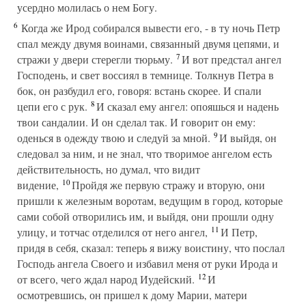
усердно молилась о нем Богу.
6
Когда же Ирод собирался вывести его, - в ту ночь Петр
спал между двумя воинами, связанный двумя цепями, и
7
стражи у двери стерегли тюрьму.
И вот предстал ангел
Господень, и свет воссиял в темнице. Толкнув Петра в
бок, он разбудил его, говоря: встань скорее. И спали
8
цепи его с рук.
И сказал ему ангел: опояшься и надень
твои сандалии. И он сделал так. И говорит он ему:
9
оденься в одежду твою и следуй за мной.
И выйдя, он
следовал за ним, и не знал, что творимое ангелом есть
действительность, но думал, что видит
10
видение,
Пройдя же первую стражу и вторую, они
пришли к железным воротам, ведущим в город, которые
сами собой отворились им, и выйдя, они прошли одну
11
улицу, и тотчас отделился от него ангел,
И Петр,
придя в себя, сказал: теперь я вижу воистину, что послал
Господь ангела Своего и избавил меня от руки Ирода и
12
от всего, чего ждал народ Иудейский.
И
осмотревшись, он пришел к дому Марии, матери