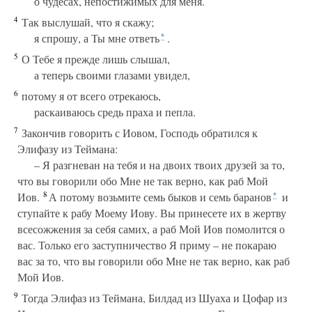
о чудесах, непостижимых для меня.
4
Так выслушай, что я скажу;
я спрошу, а Ты мне ответь
.
*
5
О Тебе я прежде лишь слышал,
а теперь своими глазами увидел,
6
потому я от всего отрекаюсь,
раскаиваюсь средь праха и пепла.
7
Закончив говорить с Иовом, Господь обратился к
Элифазу из Теймана:
– Я разгневан на тебя и на двоих твоих друзей за то,
что вы говорили обо Мне не так верно, как раб Мой
8
Иов.
А потому возьмите семь быков и семь баранов
и
*
ступайте к рабу Моему Иову. Вы принесете их в жертву
всесожжения за себя самих, а раб Мой Иов помолится о
вас. Только его заступничество Я приму – не покараю
вас за то, что вы говорили обо Мне не так верно, как раб
Мой Иов.
9
Тогда Элифаз из Теймана, Билдад из Шуаха и Цофар из