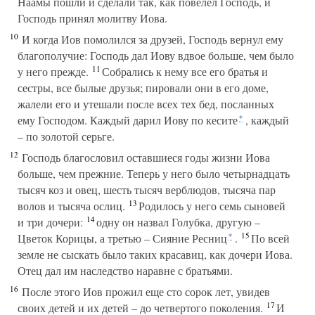
Наамы пошли и сделали так, как повелел Господь, и
Господь принял молитву Иова.
10
И когда Иов помолился за друзей, Господь вернул ему
благополучие: Господь дал Иову вдвое больше, чем было
11
у него прежде.
Собрались к нему все его братья и
сестры, все былые друзья; пировали они в его доме,
жалели его и утешали после всех тех бед, посланных
ему Господом. Каждый дарил Иову по кесите
, каждый
*
– по золотой серьге.
12
Господь благословил оставшиеся годы жизни Иова
больше, чем прежние. Теперь у него было четырнадцать
тысяч коз и овец, шесть тысяч верблюдов, тысяча пар
13
волов и тысяча ослиц.
Родилось у него семь сыновей
14
и три дочери:
одну он назвал Голубка, другую –
15
Цветок Корицы, а третью – Сияние Ресниц
.
По всей
*
земле не сыскать было таких красавиц, как дочери Иова.
Отец дал им наследство наравне с братьями.
16
После этого Иов прожил еще сто сорок лет, увидев
17
своих детей и их детей – до четвертого поколения.
И