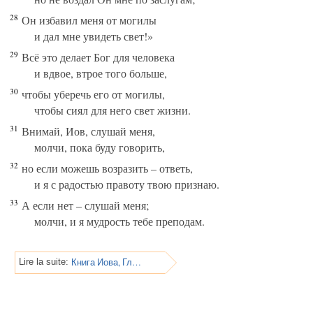
28
Он избавил меня от могилы
и дал мне увидеть свет!»
29
Всё это делает Бог для человека
и вдвое, втрое того больше,
30
чтобы уберечь его от могилы,
чтобы сиял для него свет жизни.
31
Внимай, Иов, слушай меня,
молчи, пока буду говорить,
32
но если можешь возразить – ответь,
и я с радостью правоту твою признаю.
33
А если нет – слушай меня;
молчи, и я мудрость тебе преподам.
Книга Иова, Глава 34
Lire la suite: