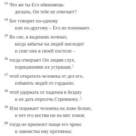
13
Что же ты Его обвиняешь:
дескать, Он тебе не отвечает?
14
Бог говорит по-одному
или по-другому – Его не понимают.
15
Во сне, в видениях ночных,
когда забытье на людей нисходит
и спят они в своей постели –
16
тогда отверзает Он людям слух,
порицаниями их устрашая,
*
17
чтоб отвратить человека от дел его,
избавить людей от гордыни;
18
чтоб удержать от падения в бездну
и не дать пересечь Стремнину.
*
19
Или поражает человека на ложе болью,
и нет его костям ни на миг покоя;
20
тогда не приемлет пищи его чрево
и лакомства ему противны;