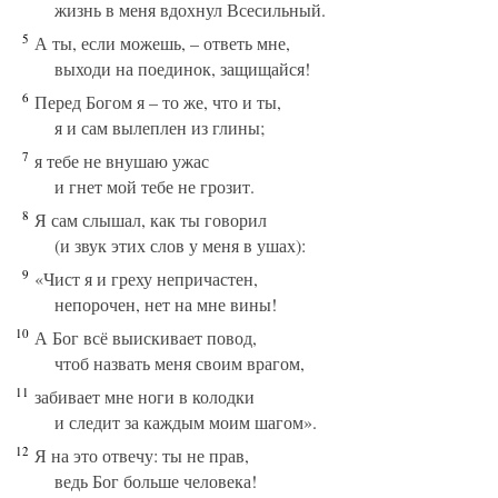
жизнь в меня вдохнул Всесильный.
5
А ты, если можешь, – ответь мне,
выходи на поединок, защищайся!
6
Перед Богом я – то же, что и ты,
я и сам вылеплен из глины;
7
я тебе не внушаю ужас
и гнет мой тебе не грозит.
8
Я сам слышал, как ты говорил
(и звук этих слов у меня в ушах):
9
«Чист я и греху непричастен,
непорочен, нет на мне вины!
10
А Бог всё выискивает повод,
чтоб назвать меня своим врагом,
11
забивает мне ноги в колодки
и следит за каждым моим шагом».
12
Я на это отвечу: ты не прав,
ведь Бог больше человека!