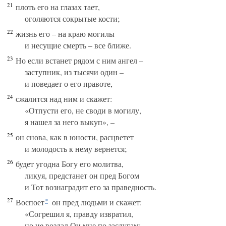
21
плоть его на глазах тает,
оголяются сокрытые кости;
22
жизнь его – на краю могилы
и несущие смерть – все ближе.
23
Но если встанет рядом с ним ангел –
заступник, из тысячи один –
и поведает о его правоте,
24
сжалится над ним и скажет:
«Отпусти его, не своди в могилу,
я нашел за него выкуп», –
25
он снова, как в юности, расцветет
и молодость к нему вернется;
26
будет угодна Богу его молитва,
ликуя, предстанет он пред Богом
и Тот вознаградит его за праведность.
27
Воспоет
он пред людьми и скажет:
*
«Согрешил я, правду извратил,
но не воздал Он мне по заслугам;