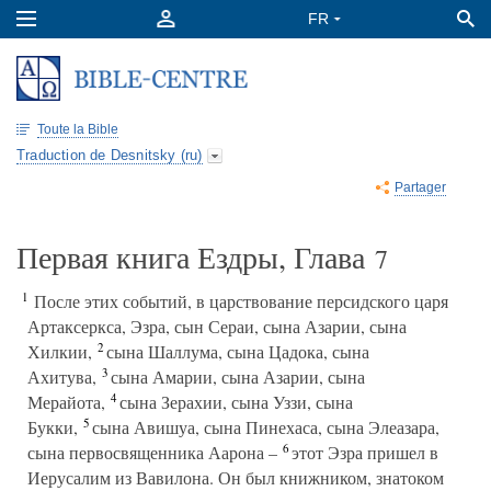
Toute la Bible
Traduction de Desnitsky (ru)
Partager
Первая книга Ездры, Глава
7
1
После этих событий, в царствование персидского царя
Артаксеркса, Эзра, сын Сераи, сына Азарии, сына
2
Хилкии,
сына Шаллума, сына Цадока, сына
3
Ахитува,
сына Амарии, сына Азарии, сына
4
Мерайота,
сына Зерахии, сына Уззи, сына
5
Букки,
сына Авишуа, сына Пинехаса, сына Элеазара,
6
сына первосвященника Аарона –
этот Эзра пришел в
Иерусалим из Вавилона. Он был книжником, знатоком