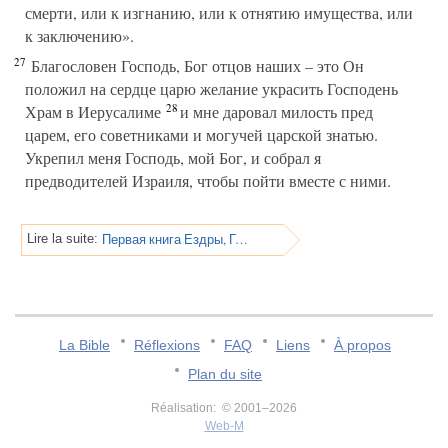
смерти, или к изгнанию, или к отнятию имущества, или
к заключению».
27
Благословен Господь, Бог отцов наших – это Он
положил на сердце царю желание украсить Господень
28
Храм в Иерусалиме
и мне даровал милость пред
царем, его советниками и могучей царской знатью.
Укрепил меня Господь, мой Бог, и собрал я
предводителей Израиля, чтобы пойти вместе с ними.
Первая книга Ездры, Глава 8
Lire la suite:
La Bible
Réflexions
FAQ
Liens
À propos
Plan du site
Réalisation: © 2001–2026
Web-M
v:2.0.3.107