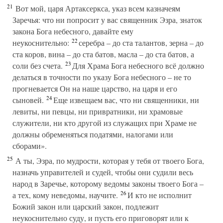
21
Вот мой, царя Артаксеркса, указ всем казначеям
Заречья: что ни попросит у вас священник Эзра, знаток
закона Бога небесного, давайте ему
22
неукоснительно:
серебра – до ста талантов, зерна – до
ста коров, вина – до ста батов, масла – до ста батов, а
23
соли без счета.
Для Храма Бога небесного всё должно
делаться в точности по указу Бога небесного – не то
прогневается Он на наше царство, на царя и его
24
сыновей.
Еще извещаем вас, что ни священники, ни
левиты, ни певцы, ни привратники, ни храмовые
служители, ни кто другой из служащих при Храме не
должны обременяться податями, налогами или
сборами».
25
А ты, Эзра, по мудрости, которая у тебя от твоего Бога,
назначь управителей и судей, чтобы они судили весь
народ в Заречье, которому ведомы законы твоего Бога –
26
а тех, кому неведомы, научите.
И кто не исполнит
Божий закон или царский закон, подлежит
неукоснительно суду, и пусть его приговорят или к