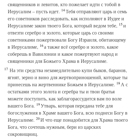
священников и левитов, кто пожелает идти с тобой в
14
Иерусалим – пусть идет.
Тебя отправляют царь и семь
его советников расследовать, как исполняют в Иудее и
15
Иерусалиме закон твоего Бога, который ведом тебе,
и
отвезти серебро и золото, которые царь со своими
советниками пожертвовали Богу Израиля, обитающему
16
в Иерусалиме,
а также всё серебро и золото, какое
соберешь в Вавилонии и какое пожертвуют народ и
священники для Божьего Храма в Иерусалиме.
17
На эти средства незамедлительно купи быков, баранов,
ягнят, зерно и вино для жертвоприношений, которые ты
18
принесешь на жертвеннике Божьем в Иерусалиме.
А с
остатками этого золота и серебра ты и твои братья
можете поступить, как заблагорассудится вам по воле
19
вашего Бога.
Утварь, которая передана тебе для
богослужения в Храме вашего Бога, всю поднеси Богу в
20
Иерусалиме.
И что еще понадобится для Храма твоего
Бога, что сочтешь нужным, бери из царских
сокровищниц.