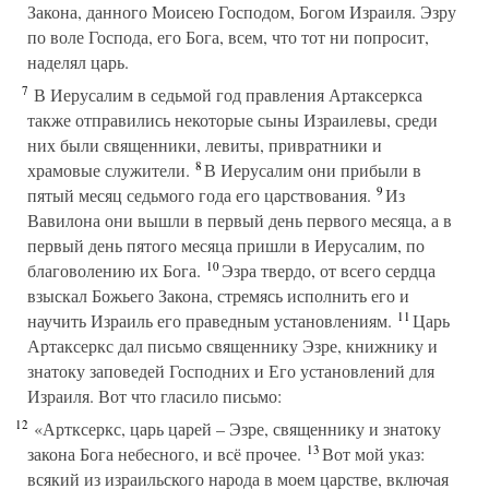
Закона, данного Моисею Господом, Богом Израиля. Эзру
по воле Господа, его Бога, всем, что тот ни попросит,
наделял царь.
7
В Иерусалим в седьмой год правления Артаксеркса
также отправились некоторые сыны Израилевы, среди
них были священники, левиты, привратники и
8
храмовые служители.
В Иерусалим они прибыли в
9
пятый месяц седьмого года его царствования.
Из
Вавилона они вышли в первый день первого месяца, а в
первый день пятого месяца пришли в Иерусалим, по
10
благоволению их Бога.
Эзра твердо, от всего сердца
взыскал Божьего Закона, стремясь исполнить его и
11
научить Израиль его праведным установлениям.
Царь
Артаксеркс дал письмо священнику Эзре, книжнику и
знатоку заповедей Господних и Его установлений для
Израиля. Вот что гласило письмо:
12
«Артксеркс, царь царей – Эзре, священнику и знатоку
13
закона Бога небесного, и всё прочее.
Вот мой указ:
всякий из израильского народа в моем царстве, включая