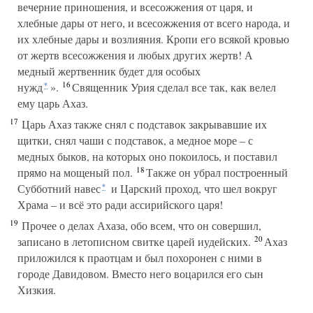
вечерние приношения, и всесожжения от царя, и
хлебные дары от него, и всесожжения от всего народа, и
их хлебные дары и возлияния. Кропи его всякой кровью
от жертв всесожжения и любых других жертв! А
медный жертвенник будет для особых
16
нужд
».
Священник Урия сделал все так, как велел
*
ему царь Ахаз.
17
Царь Ахаз также снял с подставок закрывавшие их
щитки, снял чаши с подставок, а медное море – с
медных быков, на которых оно покоилось, и поставил
18
прямо на мощеный пол.
Также он убрал построенный
Субботний навес
и Царский проход, что шел вокруг
*
Храма – и всё это ради ассирийского царя!
19
Прочее о делах Ахаза, обо всем, что он совершил,
20
записано в летописном свитке царей иудейских.
Ахаз
приложился к праотцам и был похоронен с ними в
городе Давидовом. Вместо него воцарился его сын
Хизкия.