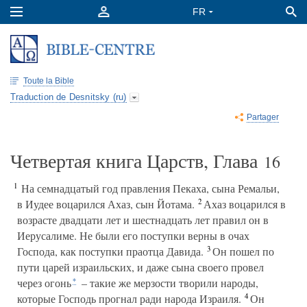
Toute la Bible
Traduction de Desnitsky (ru)
Partager
Четвертая книга Царств, Глава
16
1
На семнадцатый год правления Пекаха, сына Ремальи,
2
в Иудее воцарился Ахаз, сын Йотама.
Ахаз воцарился в
возрасте двадцати лет и шестнадцать лет правил он в
Иерусалиме. Не были его поступки верны в очах
3
Господа, как поступки праотца Давида.
Он пошел по
пути царей израильских, и даже сына своего провел
через огонь
– такие же мерзости творили народы,
*
4
которые Господь прогнал ради народа Израиля.
Он