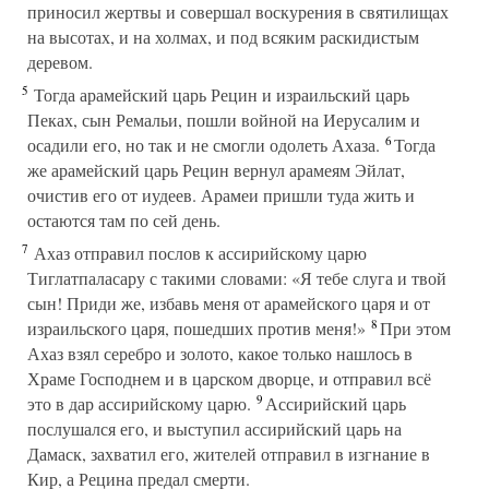
приносил жертвы и совершал воскурения в святилищах
на высотах, и на холмах, и под всяким раскидистым
деревом.
5
Тогда арамейский царь Рецин и израильский царь
Пеках, сын Ремальи, пошли войной на Иерусалим и
6
осадили его, но так и не смогли одолеть Ахаза.
Тогда
же арамейский царь Рецин вернул арамеям Эйлат,
очистив его от иудеев. Арамеи пришли туда жить и
остаются там по сей день.
7
Ахаз отправил послов к ассирийскому царю
Тиглатпаласару с такими словами: «Я тебе слуга и твой
сын! Приди же, избавь меня от арамейского царя и от
8
израильского царя, пошедших против меня!»
При этом
Ахаз взял серебро и золото, какое только нашлось в
Храме Господнем и в царском дворце, и отправил всё
9
это в дар ассирийскому царю.
Ассирийский царь
послушался его, и выступил ассирийский царь на
Дамаск, захватил его, жителей отправил в изгнание в
Кир, а Рецина предал смерти.