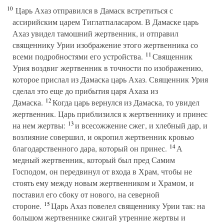
10
Царь Ахаз отправился в Дамаск встретиться с
ассирийским царем Тиглатпаласаром. В Дамаске царь
Ахаз увидел тамошний жертвенник, и отправил
священнику Урии изображение этого жертвенника со
11
всеми подробностями его устройства.
Священник
Урия воздвиг жертвенник в точности по изображению,
которое прислал из Дамаска царь Ахаз. Священник Урия
сделал это еще до прибытия царя Ахаза из
12
Дамаска.
Когда царь вернулся из Дамаска, то увидел
жертвенник. Царь приблизился к жертвеннику и принес
13
на нем жертвы:
и всесожжение сжег, и хлебный дар, и
возлияние совершил, и окропил жертвенник кровью
14
благодарственного дара, который он принес.
А
медный жертвенник, который был пред Самим
Господом, он передвинул от входа в Храм, чтобы не
стоять ему между новым жертвенником и Храмом, и
поставил его сбоку от нового, на северной
15
стороне.
Царь Ахаз повелел священнику Урии так: на
большом жертвеннике сжигай утренние жертвы и