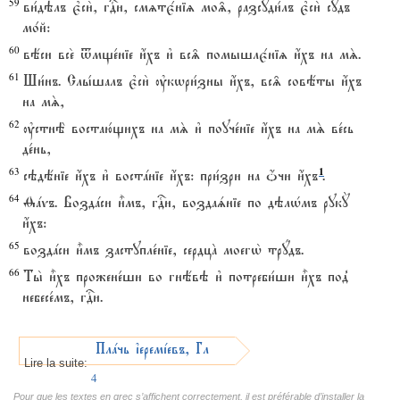
59
ви1дэлъ є3си2, гDи, смzтє1ніz мо‰, разсуди1лъ є3си2 сyдъ
мо1й:
60
вёси все2 tмще1ніе и4хъ и3 вс‰ помышлє1ніz и4хъ на мS.
61
Ши1нъ. Слы1шалъ є3си2 ўкwри1зны и4хъ, вс‰ совёты и4хъ
на мS,
62
ўстнЁ востаю1щихъ на мS и3 поуче1ніе и4хъ на мS ве1сь
де1нь,
63
1
сэдёніе и4хъ и3 востaніе и4хъ: при1зри на џчи и4хъ
.
64
Favъ. Воздaси и5мъ, гDи, воздаsніе по дэлHмъ рукY
и4хъ:
65
воздaси и5мъ заступле1ніе, сердцA моегw2 трyдъ.
66
Ты2 и5хъ прожене1ши во гнёвэ и3 потреби1ши и5хъ под8
небесе1мъ, гDи.
Плaчь їеремjевъ, ГлавA
Lire la suite:
4
Pour que les textes en grec s’affichent correctement, il est préférable d’installer la