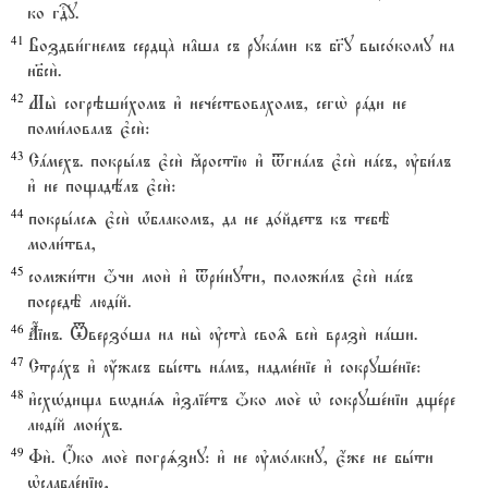
ко гDу.
41
Воздви1гнемъ сердцA н†ша съ рукaми къ бг7у высо1кому на
нб7си2.
42
Мы2 согрэши1хомъ и3 нече1ствовахомъ, сегw2 рaди не
поми1ловалъ є3си2:
43
Сaмехъ. покры1лъ є3си2 ћростію и3 tгнaлъ є3си2 нaсъ, ўби1лъ
и3 не пощадёлъ є3си2:
44
покры1лсz є3си2 њ1блакомъ, да не до1йдетъ къ тебЁ
моли1тва,
45
сомжи1ти џчи мои2 и3 tри1нути, положи1лъ є3си2 нaсъ
посредЁ людjй.
46
Ѓінъ. Tверзо1ша на ны2 ўстA сво‰ вси2 врази2 нaши.
47
Стрaхъ и3 ќжасъ бы1сть нaмъ, надме1ніе и3 сокруше1ніе:
48
и3схHдища вwднaz и3зліе1тъ џко мое2 њ сокруше1ніи дще1ре
людjй мои1хъ.
49
Фи2. Џко мое2 погрsзну: и3 не ўмо1лкну, є4же не бы1ти
њслабле1нію,