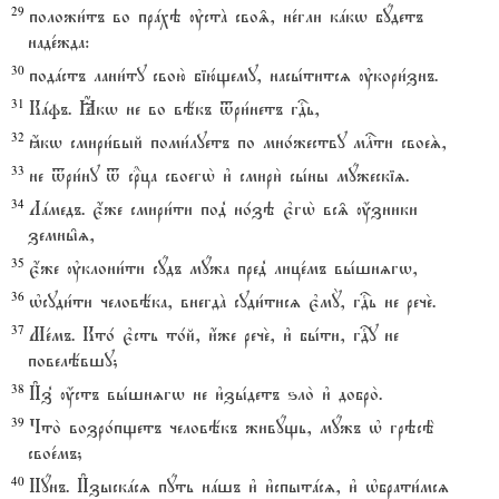
29
положи1тъ во прaхэ ўстA сво‰, не1гли кaкw бyдетъ
наде1жда:
30
подaстъ лани1ту свою2 бію1щему, насы1титсz ўкори1знъ.
31
Кaфъ. Ћкw не во вёкъ tри1нетъ гDь,
32
ћкw смири1вый поми1луетъ по мно1жеству млcти своеS,
33
не tри1ну t с®ца своегw2 и3 смири2 сы1ны мyжескіz.
34
Лaмедъ. є4же смири1ти под8 но1зэ є3гw2 вс‰ ќзники
земны6z,
35
є4же ўклони1ти сyдъ мyжа пред8 лице1мъ вы1шнzгw,
36
њсуди1ти человёка, внегдA суди1тисz є3мY, гDь не рече2.
37
Ме1мъ. Кто1 є3сть то1й, и4же рече2, и3 бы1ти, гDу не
повелёвшу;
38
И#з8 ќстъ вы1шнzгw не и3зы1детъ ѕло2 и3 добро2.
39
Что2 возро1пщетъ человёкъ живyщь, мyжъ њ грэсЁ
свое1мъ;
40
Нyнъ. И#зыскaсz пyть нaшъ и3 и3спытaсz, и3 њбрати1мсz