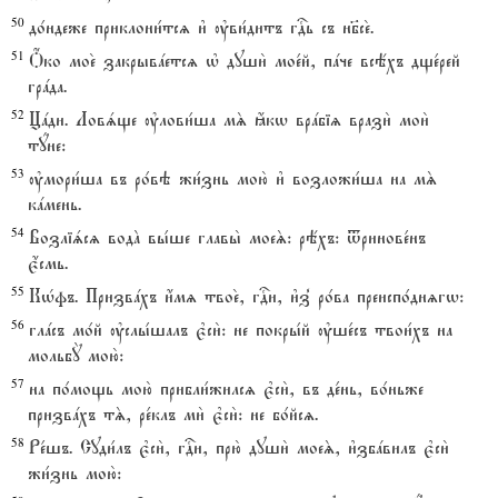
50
до1ндеже приклони1тсz и3 ўви1дитъ гDь съ нб7се2.
51
Џко мое2 закрывaетсz њ души2 мое1й, пaче всёхъ дще1рей
грaда.
52
Цaди. Ловsще ўлови1ша мS ћкw врaбіz врази2 мои2
тyне:
53
ўмори1ша въ ро1вэ жи1знь мою2 и3 возложи1ша на мS
кaмень.
54
Возліsсz водA вы1ше главы2 моеS: рёхъ: tринове1нъ
є4смь.
55
КHфъ. Призвaхъ и4мz твое2, гDи, и3з8 ро1ва преиспо1днzгw:
56
глaсъ мо1й ўслы1шалъ є3си2: не покры1й ўше1съ твои1хъ на
мольбY мою2:
57
на по1мощь мою2 прибли1жилсz є3си2, въ де1нь, во1ньже
призвaхъ тS, ре1клъ ми2 є3си2: не бо1йсz.
58
Ре1шъ. Суди1лъ є3си2, гDи, прю2 души2 моеS, и3збaвилъ є3си2
жи1знь мою2: