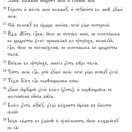
Зaінъ. Помzни2 нищетY мою2 и3 гоне1ніе мое2.
20
Го1ресть и3 же1лчь мою2 помzнY, и3 стужи1тъ во мнЁ душA
моS.
21
Сі‰ положY въ се1рдцы мое1мъ, сегw2 рaди потерплю2.
22
И$fъ. Млcть гDнz, ћкw не њстaви мене2, не скончaшасz
бо щедрHты є3гw2: пребывazй во ќтріихъ, поми1луй,
гDи, ћкw не погибо1хомъ, не скончaшасz бо щедрHты
тво‰.
23
НHваz во ќтріихъ, мно1га є4сть вёра твоS.
24
Чaсть моS гDь, рече2 душA моS: сегw2 рaди пождY є3гw2.
25
Те1fъ. Бlгъ гDь надёющымсz нaнь:
26
души2 и4щущей є3гw2 блaго (є4сть), и3 надёющейсz съ
молчaніемъ спcніz б9іz.
27
Блaго є4сть мyжу, є3гдA во1зметъ kре1мъ въ ю4ности
свое1й:
28
І3Hдъ. сsдетъ на є3ди1нэ и3 ўмо1лкнетъ, ћкw воздви1гну
на сS: