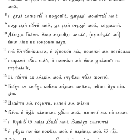
мо‰,
8
и3 є3гдA воскричY и3 возопію2, загради2 моли1тву мою2:
9
возгради2 пути6 мо‰, загради2 стєзи2 мо‰, возмzте2.
10
Дaлеfъ. Бы1сть ћкw медвёдь ловsй, (присэдsй ми2)
ћкw ле1въ въ сокрове1нныхъ,
11
гнA tступи1вшаго, и3 ўпоко1и мS, положи1 мz поги1бша:
12
напрzже2 лyкъ сво1й, и3 постaви мS ћкw знaменіе на
стрэлsніе,
13
Ге2. пусти2 въ лsдвіz мо‰ стрёлы тyла своегw2.
14
Бы1хъ въ смёхъ всBмъ лю1демъ мои6мъ, пёснь и4хъ ве1сь
де1нь.
15
Насы1ти мS го1рести, напои1 мz же1лчи
16
Вavъ. и3 и3з8S кaменемъ зyбы мо‰, напитa мz пе1пеломъ
17
и3 tри1ну t ми1ра дyшу мою2. Забы1хъ благwты2
18
и3 рёхъ: поги1бе побёда моS и3 наде1жда моS t гDа.
19