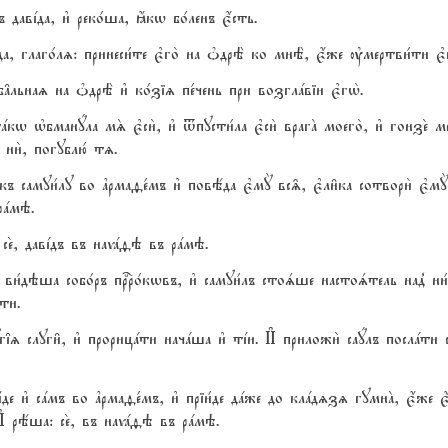
 давjда, и3 реко1ша, ћкw бо1ленъ є4сть.
а, глаго1лz: принеси1те є3го2 на nдрЁ ко мнЁ, є4же ўмертви1ти є3г
реб†льнаz на nдрЁ и3 ко1зіz пе1чень при возглaвіи є3гw2.
aкw њбманyла мS є3си2, и3 tпусти1ла є3си2 врагA моего2, и3 гонзе2 мене
 ни2, погублю1 тz.
 къ самуи1лу во ґрмаfе1мъ и3 повёда є3мY вс‰, є3ли6ка сотвори2 є3мY с
рaмэ.
 се2, давjдъ въ наvafэ въ рaмэ.
3 ви1дэша собо1ръ прbро1кwвъ, и3 самуи1лъ стоsше настоsтель над8 ни
ти.
г‡z слуги6, и3 прорицaти начaша и3 тjи. И# приложи2 саyлъ послaти с
де и3 сaмъ во ґрмаfе1мъ, и3 пріи1де дaже до клaдzзz гумнA, є4же є4с
; И# рёша: се2, въ наvafэ въ рaмэ.