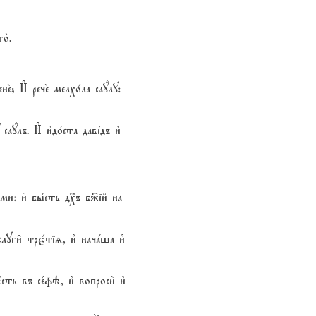
о2.
2; И# рече2 мелхо1ла саyлу:
аyлъ. И# и3до1ста давjдъ и3
1ми: и3 бы1сть д¦ъ б9ій на
луги6 трє1тіz, и3 начaша и3
ть въ се1фэ, и3 вопроси2 и3