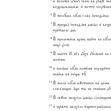
и3 положи2 дyшу свою2 въ руцЁ свое1
возрaдовашасz: и3 почто2 согрэшaе
6
И# послyша саyлъ глaса їwнаfaнz: 
7
И# призвA їwнаfaнъ давjда и3 возвэ
тре1тіzгw дне2.
8
И# приложи1сz брaнь бы1ти на саyла
лицA є3гw2.
9
И# бы1сть t бг7а дyхъ лукaвый на с
свои1ми:
10
и3 и3скaше саyлъ копіе1мъ порази1т
спасе1сz въ но1щь тY.
11
И# послA саyлъ вёстники въ до1мъ д
глаго1лющи: ѓще ты2 не спасе1ши д
12
И# свёси мелхо1ла давjда nко1нцемъ,
13
и3 пріsтъ мелхо1ла тщепогреб†льнаz