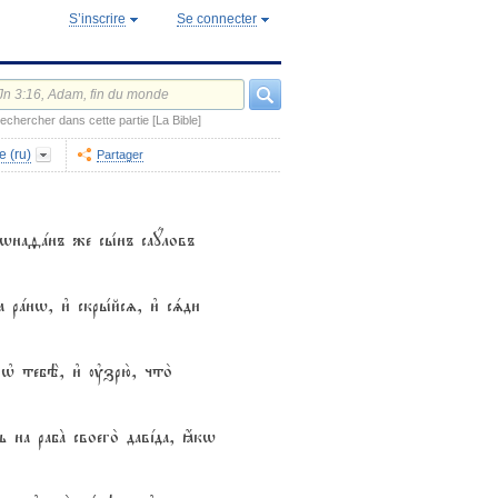
S’inscrire
Se connecter
echercher dans cette partie [La Bible]
e (ru)
Partager
3wнаfaнъ же сы1нъ саyловъ
 рaнw, и3 скры1йсz, и3 сsди
 њ тебЁ, и3 ўзрю2, что2
 на рабA своего2 давjда, ћкw