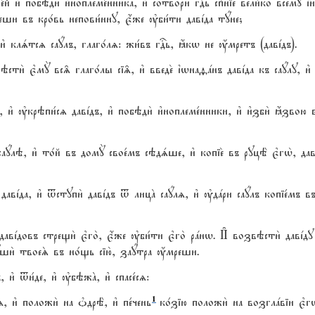
й и3 побэди2 и3ноплеме1нника, и3 сотвори2 гDь спcніе вели1ко всемY ї}
ши въ кро1вь непови1нну, є4же ўби1ти давjда тyне;
и3 клsтсz саyлъ, глаго1лz: жи1въ гDь, ћкw не ќмретъ (давjдъ).
сти2 є3мY вс‰ глаго1лы сі‰, и3 введе2 їwнаfaнъ давjда къ саyлу, и3
, и3 ўкрэпи1сz давjдъ, и3 побэди2 и3ноплеме1нники, и3 и3зби2 ћзво
аyлэ, и3 то1й въ домY свое1мъ сэдsше, и3 копіе2 въ руцЁ є3гw2, да
и давjда, и3 tступи2 давjдъ t лицA саyлz, и3 ўдaри саyлъ копіе1мъ 
авjдовъ стрещи2 є3го2, є4же ўби1ти є3го2 рaнw. И# возвэсти2 давjду 
уши2 твоеS въ но1щь сію2, заyтра ќмреши.
 и3 tи1де, и3 ўбэжA, и3 спасе1сz:
1
, и3 положи2 на nдрЁ, и3 пе1чень
ко1зію положи2 на возглaвіи є3гw2