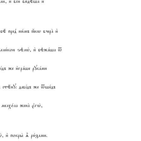
лю, и3 вси2 ви1дэша и3
 бЁ пред8 ни1мъ ћкw вчерA и3
ю вели1кою ѕэлw2, и3 бэжaша t
вjдъ же и3грaше рукaми
въ стёну: давjдъ же tше1дъ
мелхо1ла женA є3гw2,
, и3 покры2 | ри1зами.