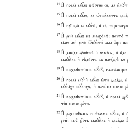
14
И# послA саyлъ вёстники, да и4мутъ
15
И# послA саyлъ, да њглsдаютъ давjд
16
И# пріидо1ша слуги6, и3 се2, тщепог
17
И# рече2 саyлъ къ мелхо1лэ: почто2 т
сaмъ ми2 рече2: tпусти1 мz: ѓще же
18
И# давjдъ ўбэжA и3 спасе1сz, и3 и4де
самуи1лъ и3 сэдо1ста въ наvafэ въ 
19
И# возвэсти1ша саyлу, глаго1люще:
20
И# послA слуги6 саyлъ ћти давjда, и
слугaхъ саyлихъ, и3 начaша прорицa
21
И# возвэсти1ша саyлу, и3 послA дру
тjи прорицaти.
22
И# разгнёвасz гнёвомъ саyлъ, и3 и4
рече2: гдЁ є4сть самуи1лъ и3 давjдъ