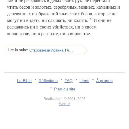
так и не раскаялись в делах своих рук: не перестали
чтить бесов и золотых, серебряных, медных, каменных и
деревянных изображений языческих богов, которые не
21
могут ни видеть, ни слышать, ни ходить.
И они не
раскаялись ни в своих убийствах, ни в своем
колдовстве, ни в разврате, ни в воровстве.
Откровение Иоанна, Глава 10
Lire la suite:
La Bible
Réflexions
FAQ
Liens
À propos
Plan du site
Réalisation: © 2001–2026
Web-M
v:2.0.3.107