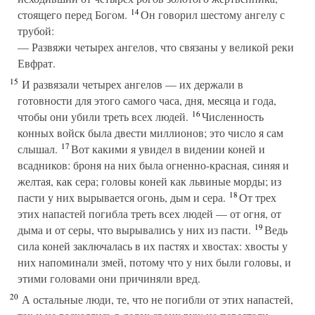
14
стоящего перед Богом.
Он говорил шестому ангелу с
трубой:
— Развяжи четырех ангелов, что связаны у великой реки
Евфрат.
15
И развязали четырех ангелов — их держали в
готовности для этого самого часа, дня, месяца и года,
16
чтобы они убили треть всех людей.
Численность
конных войск была двести миллионов; это число я сам
17
слышал.
Вот какими я увидел в видении коней и
всадников: броня на них была огненно-красная, синяя и
желтая, как сера; головы коней как львиные морды; из
18
пасти у них вырывается огонь, дым и сера.
От трех
этих напастей погибла треть всех людей — от огня, от
19
дыма и от серы, что вырывались у них из пасти.
Ведь
сила коней заключалась в их пастях и хвостах: хвосты у
них напоминали змей, потому что у них были головы, и
этими головами они причиняли вред.
20
А остальные люди, те, что не погибли от этих напастей,