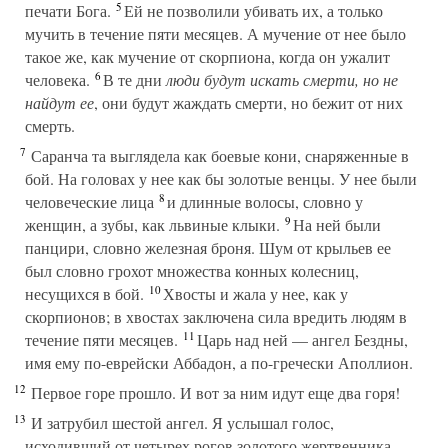
5
печати Бога.
Ей не позволили убивать их, а только
мучить в течение пяти месяцев. А мучение от нее было
такое же, как мучение от скорпиона, когда он ужалит
6
человека.
В те дни
люди будут искать смерти, но не
найдут ее
, они будут жаждать смерти, но бежит от них
смерть.
7
Саранча та выглядела как боевые кони, снаряженные в
бой. На головах у нее как бы золотые венцы. У нее были
8
человеческие лица
и длинные волосы, словно у
9
женщин, а зубы, как львиные клыки.
На ней были
панцири, словно железная броня. Шум от крыльев ее
был словно грохот множества конных колесниц,
10
несущихся в бой.
Хвосты и жала у нее, как у
скорпионов; в хвостах заключена сила вредить людям в
11
течение пяти месяцев.
Царь над ней — ангел Бездны,
имя ему по-еврейски Аббадон, а по-гречески Аполлион.
12
Первое горе прошло. И вот за ним идут еще два горя!
13
И затрубил шестой ангел. Я услышал голос,
исходивший от четырех рогов золотого жертвенника,