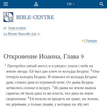
Toute la Bible
La Bonne Nouvelle (ru)
Partager
Откровение Иоанна, Глава
9
1
Протрубил пятый ангел, и я увидел: упала с неба на
2
землю звезда. Ей был дан ключ от колодца Бездны.
Она
отперла колодец Бездны. И повалил из колодца Бездны
дым, словно дым из огромной печи. От дыма Бездны
3
затмились солнце и воздух.
Из дыма на землю вышла
саранча; ей была дана та же власть, что дана на земле
4
скорпионам.
Ей велели не вредить ни траве, ни зелени,
ни деревьям, а только людям, у которых на лбу нет