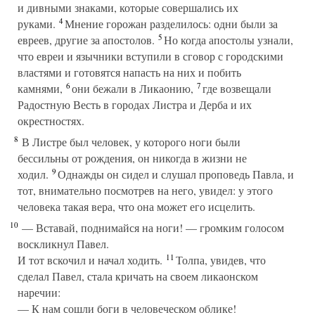
и дивными знаками, которые совершались их
4
руками.
Мнение горожан разделилось: одни были за
5
евреев, другие за апостолов.
Но когда апостолы узнали,
что евреи и язычники вступили в сговор с городскими
властями и готовятся напасть на них и побить
6
7
камнями,
они бежали в Ликаонию,
где возвещали
Радостную Весть в городах Листра и Дерба и их
окрестностях.
8
В Листре был человек, у которого ноги были
бессильны от рождения, он никогда в жизни не
9
ходил.
Однажды он сидел и слушал проповедь Павла, и
тот, внимательно посмотрев на него, увидел: у этого
человека такая вера, что она может его исцелить.
10
— Вставай, поднимайся на ноги! — громким голосом
воскликнул Павел.
11
И тот вскочил и начал ходить.
Толпа, увидев, что
сделал Павел, стала кричать на своем ликаонском
наречии:
— К нам сошли боги в человеческом облике!