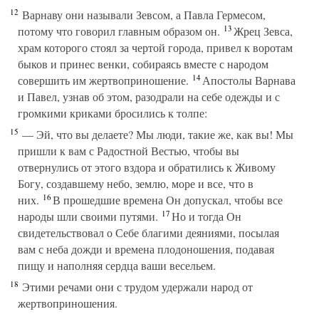
12
Варнаву они называли Зевсом, а Павла Гермесом,
13
потому что говорил главным образом он.
Жрец Зевса,
храм которого стоял за чертой города, привел к воротам
быков и принес венки, собираясь вместе с народом
14
совершить им жертвоприношение.
Апостолы Варнава
и Павел, узнав об этом, разодрали на себе одежды и с
громкими криками бросились к толпе:
15
— Эй, что вы делаете? Мы люди, такие же, как вы! Мы
пришли к вам с Радостной Вестью, чтобы вы
отвернулись от этого вздора и обратились к Живому
Богу, создавшему небо, землю, море и все, что в
16
них.
В прошедшие времена Он допускал, чтобы все
17
народы шли своими путями.
Но и тогда Он
свидетельствовал о Себе благими деяниями, посылая
вам с неба дожди и времена плодоношения, подавая
пищу и наполняя сердца ваши весельем.
18
Этими речами они с трудом удержали народ от
жертвоприношения.