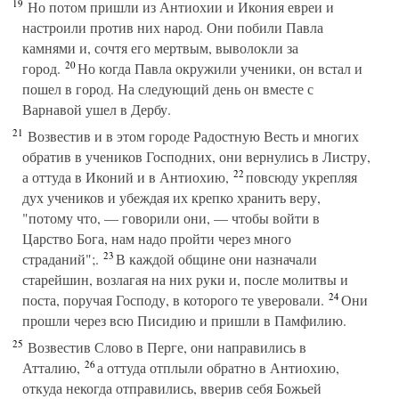
19
Но потом пришли из Антиохии и Икония евреи и
настроили против них народ. Они побили Павла
камнями и, сочтя его мертвым, выволокли за
20
город.
Но когда Павла окружили ученики, он встал и
пошел в город. На следующий день он вместе с
Варнавой ушел в Дербу.
21
Возвестив и в этом городе Радостную Весть и многих
обратив в учеников Господних, они вернулись в Листру,
22
а оттуда в Иконий и в Антиохию,
повсюду укрепляя
дух учеников и убеждая их крепко хранить веру,
"потому что, — говорили они, — чтобы войти в
Царство Бога, нам надо пройти через много
23
страданий";.
В каждой общине они назначали
старейшин, возлагая на них руки и, после молитвы и
24
поста, поручая Господу, в которого те уверовали.
Они
прошли через всю Писидию и пришли в Памфилию.
25
Возвестив Слово в Перге, они направились в
26
Атталию,
а оттуда отплыли обратно в Антиохию,
откуда некогда отправились, вверив себя Божьей