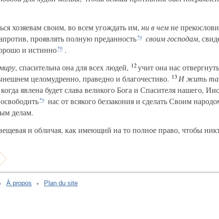
ся хозяевам своим, во всем угождать им,
ни в чем
не прекослови
напротив, проявлять полную преданность
своим господам
, свид
*а
хорошо и истинно
.
*б
12
миру
, спасительна она для всех людей,
учит она нас отвергнуть
13
ынешнем целомудренно, праведно и благочестиво.
И жить та
огда явлена будет слава великого Бога и Спасителя нашего, Иис
 освободить
нас от всякого беззакония и сделать Своим народ
*а
рым делам.
вещевая и обличая, как имеющий на то полное право, чтобы никт
À propos
Plan du site