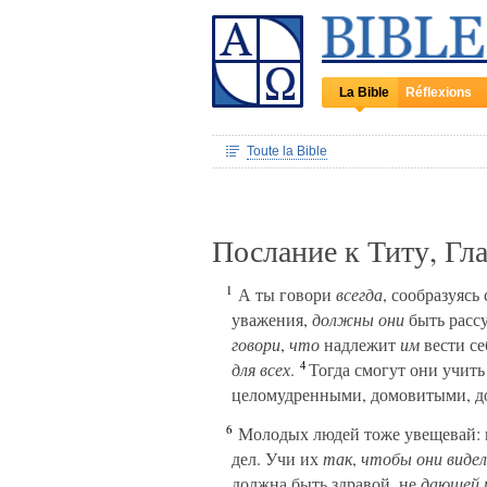
La Bible
Réflexions
Toute la Bible
Послание к Титу, Гл
1
А ты говори
всегда
, сообразуясь
уважения,
должны они
быть рассу
говори
,
что
надлежит
им
вести се
4
для всех
.
Тогда смогут они учит
целомудренными, домовитыми, до
6
Молодых людей тоже увещевай: и
дел. Учи их
так
,
чтобы они виде
должна быть здравой, не
дающей 