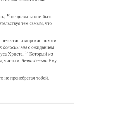
10
ть;
не должны они быть
етельствуя тем самым, что
 нечестие и мирские похоти
к должны мы
с ожиданием
14
уса Христа,
Который
на
ом, чистым,
безраздельно
Ему
о не пренебрегал тобой.