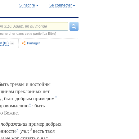
S’inscrire
Se connecter
echercher dans cette partie [La Bible]
v (ru)
Partager
ыть трезвы и достойны
щинам преклонных лет
ну, быть добрым примером
*
дравомыслию
: быть
*
о Божие.
 подражания
пример добрых
8
енности
учи
;
весть твоя
*
 не мог сказать о нас