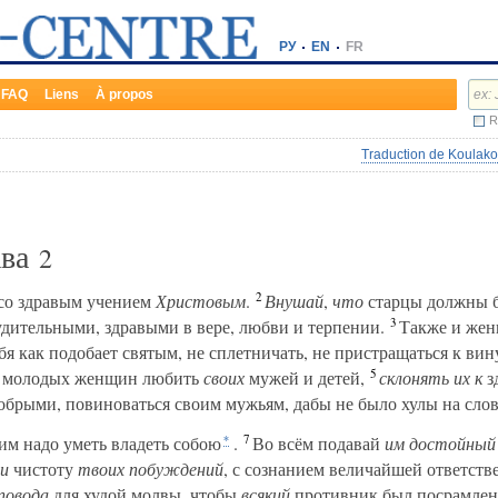
РУ
EN
FR
FAQ
Liens
À propos
R
Traduction de Koulako
ава
2
2
 со здравым учением
Христовым
.
Внушай
,
что
старцы должны б
3
дительными, здравыми в вере, любви и терпении.
Также и жен
бя как подобает святым, не сплетничать, не пристращаться к ви
5
ь молодых женщин любить
своих
мужей и детей,
склонять их к
з
брыми, повиноваться своим мужьям, дабы не было хулы на слов
7
м надо уметь владеть собою
.
Во всём подавай
им достойный
*
ли
чистоту
твоих побуждений
, с сознанием величайшей ответств
повода
для худой молвы, чтобы
всякий
противник был посрамлен и