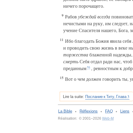
ничего порочащего.
9
Рабов
убеждай всегда
повиновать
нечистыми на руку, им следует, 
учение Спасителя нашего, Бога, 
11
Ибо благодать Божия явила себя
и проводить свою жизнь в веке н
торжества
блаженной надежды, к
смерть
Себя отдал ради нас, чтоб
преданным
, ревностным к доб
*б
15
Вот о чем должен говорить ты, у
Послание к Титу, Глава 3
Lire la suite:
La Bible
Réflexions
FAQ
Liens
Réalisation: © 2001–2026
Web-M
v:2.0.3.107