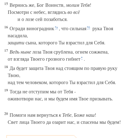
15
Вернись же, Бог Воинств,
молим Тебя
!
Посмотри с небес, вглядись
во
всё
и о лозе сей позаботься.
16
Огради виноградник
, что сильная
рука Твоя
*а
*б
насадила,
защити
сына, которого Ты взрастил для Себя.
17
Ведь ныне
лоза Твоя срублена, огнем сожжена,
от взгляда Твоего грозного гибнет
.
*
18
Да будет защита Твоя над стоящим по правую руку
Твою,
над тем человеком, которого Ты взрастил для Себя.
19
Тогда не отступим мы от Тебя -
оживотвори нас, и мы будем имя Твое призывать.
20
Помоги нам вернуться
к Тебе
, Боже
наш
!
Свет лица Твоего да озарит нас, и спасены мы будем!