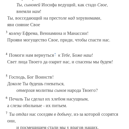
Ты
,
сыновей
Иосифа ведущий, как стадо
Свое
,
внемли
нам
!
Ты, восседающий на престоле
над
херувимами,
яви сияние Свое
3
колену
Ефрема, Вениамина и Манассии!
Прояви могущество Свое, приди, чтобы спасти нас.
4
Помоги нам вернуться
к Тебе
, Боже
наш
!
*
Свет лица Твоего да озарит нас, и спасены мы будем!
5
Господь, Бог Воинств!
Доколе Ты будешь гневаться,
отвергая
молитвы
сынов
народа Твоего?
6
Печаль Ты сделал их хлебом насущным,
а слезы обильные - их питьем.
7
Ты
отдал
нас соседям
в добычу
, из-за которой ссорятся
они,
и посмешищем стали мы у врагов наших.