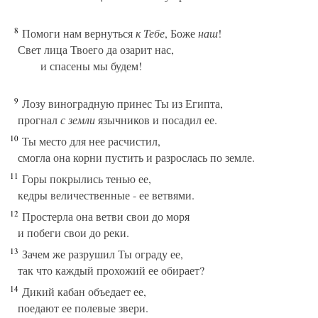
8
Помоги нам вернуться
к Тебе
, Боже
наш
!
Свет лица Твоего да озарит нас,
и спасены мы будем!
9
Лозу виноградную принес Ты из Египта,
прогнал
с земли
язычников и посадил ее.
10
Ты место для нее расчистил,
смогла она корни пустить и разрослась по земле.
11
Горы покрылись тенью ее,
кедры величественные - ее ветвями.
12
Простерла она ветви свои до моря
и побеги свои до реки.
13
Зачем же разрушил Ты ограду ее,
так что каждый прохожий ее обирает?
14
Дикий кабан объедает ее,
поедают ее полевые звери.