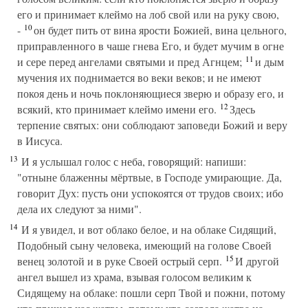
его и принимает клеймо на лоб свой или на руку свою,
10
-
он будет пить от вина ярости Божией, вина цельного,
приправленного в чаше гнева Его, и будет мучим в огне
11
и сере перед ангелами святыми и пред Агнцем;
и дым
мучения их поднимается во веки веков; и не имеют
покоя день и ночь поклоняющиеся зверю и образу его, и
12
всякий, кто принимает клеймо имени его.
Здесь
терпение святых: они соблюдают заповеди Божий и веру
в Иисуса.
13
И я услышал голос с неба, говорящий: напиши:
"отныне блаженны мёртвые, в Господе умирающие. Да,
говорит Дух: пусть они успокоятся от трудов своих; ибо
дела их следуют за ними".
14
И я увидел, и вот облако белое, и на облаке Сидящий,
Подобный сыну человека, имеющий на голове Своей
15
венец золотой и в руке Своей острый серп.
И другой
ангел вышел из храма, взывая голосом великим к
Сидящему на облаке: пошли серп Твой и пожни, потому