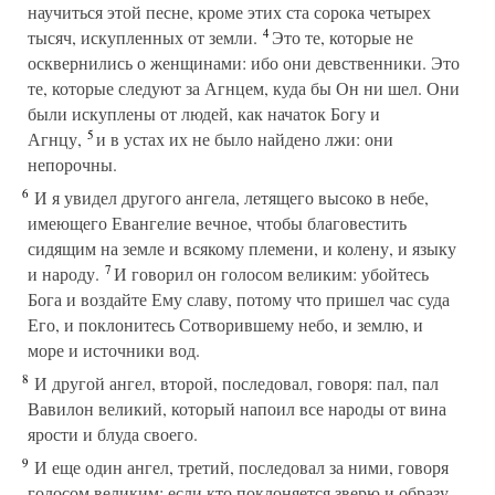
научиться этой песне, кроме этих ста сорока четырех
4
тысяч, искупленных от земли.
Это те, которые не
осквернились о женщинами: ибо они девственники. Это
те, которые следуют за Агнцем, куда бы Он ни шел. Они
были искуплены от людей, как начаток Богу и
5
Агнцу,
и в устах их не было найдено лжи: они
непорочны.
6
И я увидел другого ангела, летящего высоко в небе,
имеющего Евангелие вечное, чтобы благовестить
сидящим на земле и всякому племени, и колену, и языку
7
и народу.
И говорил он голосом великим: убойтесь
Бога и воздайте Ему славу, потому что пришел час суда
Его, и поклонитесь Сотворившему небо, и землю, и
море и источники вод.
8
И другой ангел, второй, последовал, говоря: пал, пал
Вавилон великий, который напоил все народы от вина
ярости и блуда своего.
9
И еще один ангел, третий, последовал за ними, говоря
голосом великим: если кто поклоняется зверю и образу