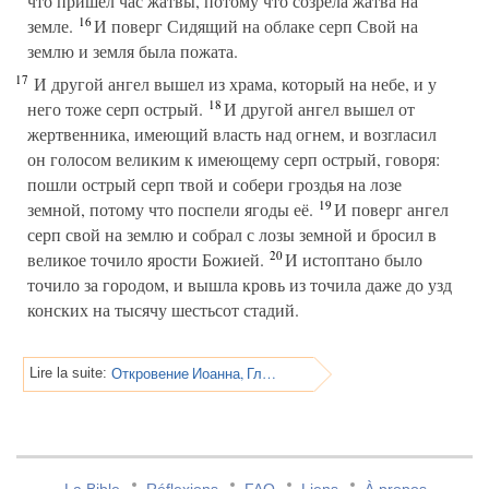
что пришел час жатвы, потому что созрела жатва на
16
земле.
И поверг Сидящий на облаке серп Свой на
землю и земля была пожата.
17
И другой ангел вышел из храма, который на небе, и у
18
него тоже серп острый.
И другой ангел вышел от
жертвенника, имеющий власть над огнем, и возгласил
он голосом великим к имеющему серп острый, говоря:
пошли острый серп твой и собери гроздья на лозе
19
земной, потому что поспели ягоды её.
И поверг ангел
серп свой на землю и собрал с лозы земной и бросил в
20
великое точило ярости Божией.
И истоптано было
точило за городом, и вышла кровь из точила даже до узд
конских на тысячу шестьсот стадий.
Откровение Иоанна, Глава 15
Lire la suite: