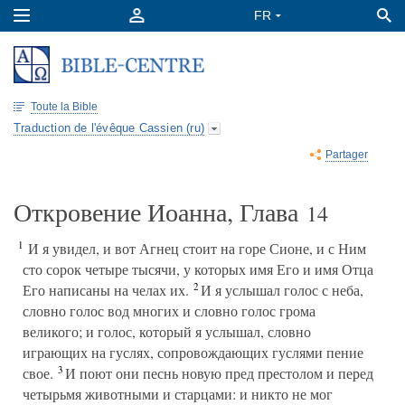
Toute la Bible
Traduction de l'évêque Cassien (ru)
Partager
Откровение Иоанна, Глава
14
1
И я увидел, и вот Агнец стоит на горе Сионе, и с Ним
сто сорок четыре тысячи, у которых имя Его и имя Отца
2
Его написаны на челах их.
И я услышал голос с неба,
словно голос вод многих и словно голос грома
великого; и голос, который я услышал, словно
играющих на гуслях, сопровождающих гуслями пение
3
свое.
И поют они песнь новую пред престолом и перед
четырьмя животными и старцами: и никто не мог