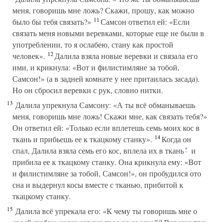
меня, говоришь мне ложь? Скажи, прошу, как можно
11
было бы тебя связать?»
Самсон ответил ей: «Если
связать меня новыми веревками, которые еще не были в
употреблении, то я ослабею, стану как простой
12
человек».
Далила взяла новые веревки и связала его
ими, и крикнула: «Вот и филистимляне за тобой,
Самсон!» (а в задней комнате у нее притаилась засада).
Но он сбросил веревки с рук, словно нитки.
13
Далила упрекнула Самсону: «А ты всё обманываешь
меня, говоришь мне ложь! Скажи мне, как связать тебя?»
Он ответил ей: «Только если вплетешь семь моих кос в
14
ткань и прибьешь ее к ткацкому станку».
Когда он
спал, Далила взяла семь его кос, вплела их в ткань
и
*
прибила ее к ткацкому станку. Она крикнула ему: «Вот
и филистимляне за тобой, Самсон!», он пробудился ото
сна и выдернул косы вместе с тканью, прибитой к
ткацкому станку.
15
Далила всё упрекала его: «К чему ты говоришь мне о