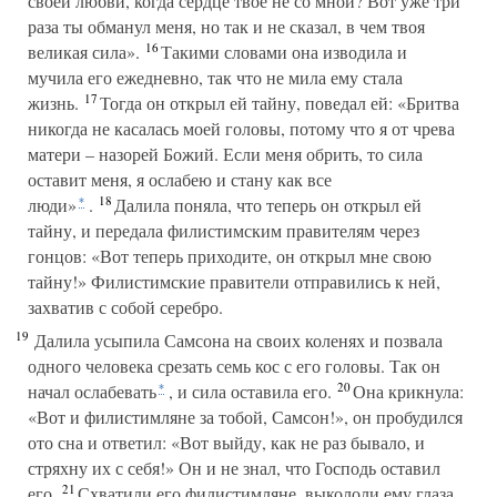
своей любви, когда сердце твое не со мной? Вот уже три
раза ты обманул меня, но так и не сказал, в чем твоя
16
великая сила».
Такими словами она изводила и
мучила его ежедневно, так что не мила ему стала
17
жизнь.
Тогда он открыл ей тайну, поведал ей: «Бритва
никогда не касалась моей головы, потому что я от чрева
матери – назорей Божий. Если меня обрить, то сила
оставит меня, я ослабею и стану как все
18
люди»
.
Далила поняла, что теперь он открыл ей
*
тайну, и передала филистимским правителям через
гонцов: «Вот теперь приходите, он открыл мне свою
тайну!» Филистимские правители отправились к ней,
захватив с собой серебро.
19
Далила усыпила Самсона на своих коленях и позвала
одного человека срезать семь кос с его головы. Так он
20
начал ослабевать
, и сила оставила его.
Она крикнула:
*
«Вот и филистимляне за тобой, Самсон!», он пробудился
ото сна и ответил: «Вот выйду, как не раз бывало, и
стряхну их с себя!» Он и не знал, что Господь оставил
21
его.
Схватили его филистимляне, выкололи ему глаза,