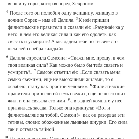
вершину горы, которая перед Хевроном.
4
После того он полюбил одну женщину, жившую в
5
долине Сорек – имя ей Далила.
К ней пришли
филистимские правители и сказали ей: «Разузнай-ка у
него, в чем его великая сила и как его одолеть, как
связать и усмирить! А мы дадим тебе по тысяче сто
шекелей серебра каждый».
6
Далила спросила Самсона: «Скажи мне, прошу, в чем
твоя великая сила? Как можно было бы тебя связать и
7
усмирить?»
Самсон ответил ей: «Если связать меня
семью свежими, еще не высохшими жилами, то я
8
ослабею, стану как простой человек».
Филистимские
правители принесли ей семь свежих, еще не высохших
9
жил, и она связала его ими,
а в задней комнате у нее
притаилась засада. Только она крикнула: «Вот и
филистимляне за тобой, Самсон!», как он разорвал эти
тетивы, словно обожженные льняные шнурки. Его сила
так и осталась тайной.
10
Далила упрекнула Самсона: «Что же ты обманываешь