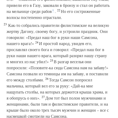
привели его в Газу, заковали в бронзу и стал он работать
22
на мельнице среди рабов
.
Но его состриженные
*
волосы постепенно отрастали.
23
Как-то собрались правители филистимские на великую
жертву Дагону, своему богу, и устроили праздник. Они
говорили: «Предал наш бог в руки наши Самсона,
24
нашего врага!»
И простой народ, увидев его,
прославлял своего бога и говорил: «Предал наш бог в
руки наши нашего врага, который разорял нашу страну
25
и многих из нас убил!»
В разгар веселья они
попросили: «Позовите-ка сюда Самсона нам на забаву!»
Самсона позвали из темницы им на забаву, и поставили
26
его между столбами.
Тогда Самсон попросил
мальчика, который вел его за руку: «Дай-ка мне
нащупать столбы, на которых держится крыша храма, и
27
я обопрусь о них».
Дом тот был полон мужчинами и
женщинами, были там и филистимские правители, и на
крыше было около трех тысяч мужчин и женщин – все с
насмешкой смотрели на Самсона.