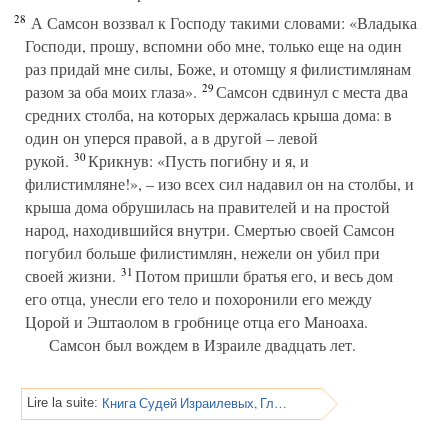
28
А Самсон воззвал к Господу такими словами: «Владыка
Господи, прошу, вспомни обо мне, только еще на один
раз придай мне силы, Боже, и отомщу я филистимлянам
29
разом за оба моих глаза».
Самсон сдвинул с места два
средних столба, на которых держалась крыша дома: в
один он уперся правой, а в другой – левой
30
рукой.
Крикнув: «Пусть погибну и я, и
филистимляне!», – изо всех сил надавил он на столбы, и
крыша дома обрушилась на правителей и на простой
народ, находившийся внутри. Смертью своей Самсон
погубил больше филистимлян, нежели он убил при
31
своей жизни.
Потом пришли братья его, и весь дом
его отца, унесли его тело и похоронили его между
Цорой и Эштаолом в гробнице отца его Маноаха.
Самсон был вождем в Израиле двадцать лет.
Книга Судей Израилевых, Глава 17
Lire la suite: